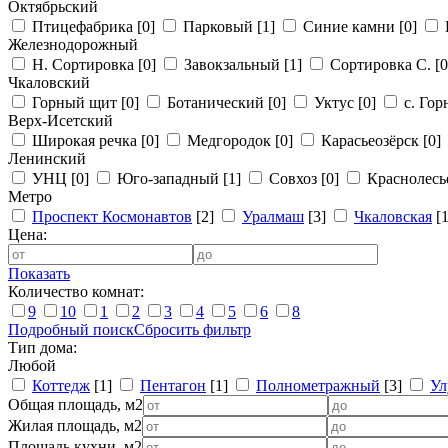
Октябрьский
Птицефабрика
[0]
Парковый
[1]
Синие камни
[0]
Железнодорожный
Н. Сортировка
[0]
Завокзальный
[1]
Сортировка С.
[0
Чкаловский
Горный щит
[0]
Ботанический
[0]
Уктус
[0]
с. Го
Верх-Исетский
Широкая речка
[0]
Медгородок
[0]
Карасьеозёрск
[0]
Ленинский
УНЦ
[0]
Юго-западный
[1]
Совхоз
[0]
Краснолес
Метро
Проспект Космонавтов
[2]
Уралмаш
[3]
Чкаловская
[1
Цена:
Показать
Количество комнат:
9
10
1
2
3
4
5
6
8
Подробный поиск
Сбросить фильтр
Тип дома:
Любой
Коттедж
[1]
Пентагон
[1]
Полнометражный
[3]
Ул
Общая площадь, м2
Жилая площадь, м2
Площадь кухни, м2