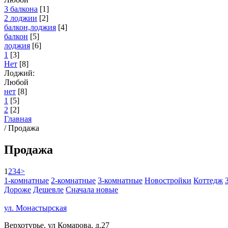
3 балкона
[1]
2 лоджии
[2]
балкон,лоджия
[4]
балкон
[5]
лоджия
[6]
1
[3]
Нет
[8]
Лоджий:
Любой
нет
[8]
1
[5]
2
[2]
Главная
/
Продажа
Продажа
1
2
3
4
>
1-комнатные
2-комнатные
3-комнатные
Новостройки
Коттедж
Дороже
Дешевле
Сначала новые
ул. Монастырская
Верхотурье, ул Комарова, д.27