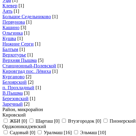
Уфа
[1]
Клевер
[1]
Аять
[1]
Большое Седельниково
[1]
Первунова
[1]
Кашино
[3]
Ольгинка
[1]
Кушва
[1]
Нижние Серги
[1]
Балтым
[1]
Верхотурье
[1]
Верхняя Пышма
[5]
Станционный-Полевской
[1]
Кировград пос. Лёвиха
[1]
Курганово
[2]
Белоярский
[2]
п. Прохладный
[1]
В.Пышма
[3]
Березовский
[1]
Заречный
[2]
Район, микрорайон
Кировский
ЖБИ
[0]
Шарташ
[0]
Втузгородок
[0]
Пионерски
Орджоникидзевский
Садовый
[0]
Уралмаш
[16]
Эльмаш
[10]