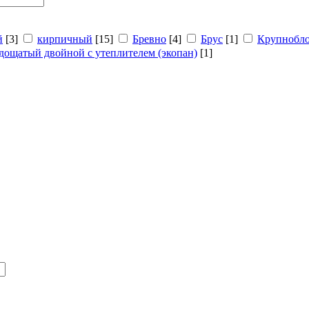
й
[3]
кирпичный
[15]
Бревно
[4]
Брус
[1]
Крупнобл
дощатый двойной с утеплителем (экопан)
[1]