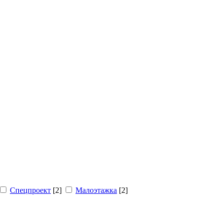
Спецпроект
[2]
Малоэтажка
[2]