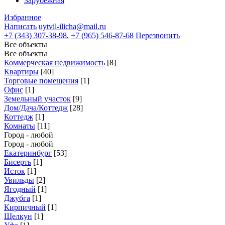
Зарубежная
Избранное
Написать
uytvil-ilicha@mail.ru
+7 (343) 307-38-98
,
+7 (965) 546-87-68
Перезвонить
Все объекты
Все объекты
Коммерческая недвижимость
[8]
Квартиры
[40]
Торговые помещения
[1]
Офис
[1]
Земельный участок
[9]
Дом/Дача/Коттедж
[28]
Коттедж
[1]
Комнаты
[11]
Город - любой
Город - любой
Екатеринбург
[53]
Бисерть
[1]
Исток
[1]
Увильды
[2]
Ягодный
[1]
Джубга
[1]
Кирпичный
[1]
Щелкун
[1]