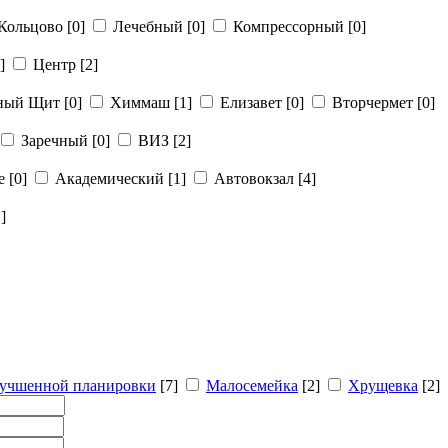
Кольцово
[0]
Лечебный
[0]
Компрессорный
[0]
]
Центр
[2]
рный Щит
[0]
Химмаш
[1]
Елизавет
[0]
Вторчермет
[0]
Заречный
[0]
ВИЗ
[2]
ье
[0]
Академический
[1]
Автовокзал
[4]
]
учшенной планировки
[7]
Малосемейка
[2]
Хрущевка
[2]