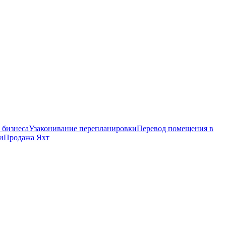
 бизнеса
Узаконивание перепланировки
Перевод помещения в
и
Продажа Яхт