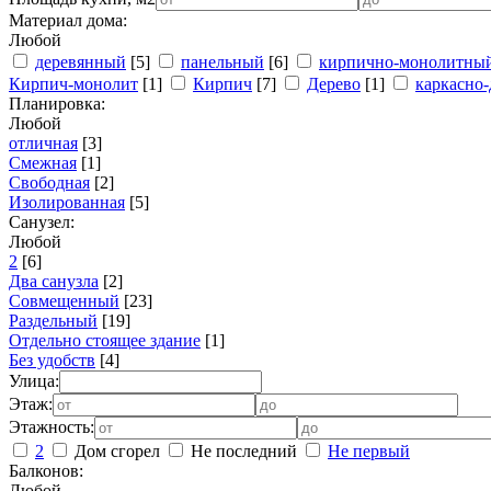
Материал дома:
Любой
деревянный
[5]
панельный
[6]
кирпично-монолитны
Кирпич-монолит
[1]
Кирпич
[7]
Дерево
[1]
каркасно-
Планировка:
Любой
отличная
[3]
Смежная
[1]
Свободная
[2]
Изолированная
[5]
Санузел:
Любой
2
[6]
Два санузла
[2]
Совмещенный
[23]
Раздельный
[19]
Отдельно стоящее здание
[1]
Без удобств
[4]
Улица:
Этаж:
Этажность:
2
Дом сгорел
Не последний
Не первый
Балконов:
Любой