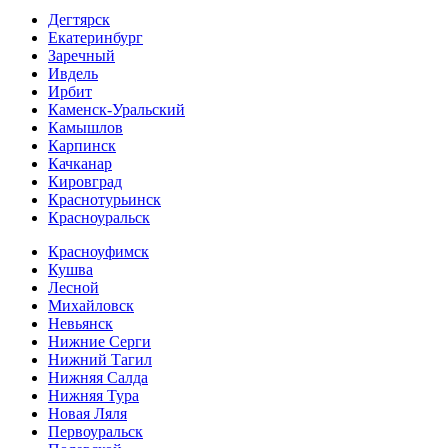
Дегтярск
Екатеринбург
Заречный
Ивдель
Ирбит
Каменск-Уральский
Камышлов
Карпинск
Качканар
Кировград
Краснотурьинск
Красноуральск
Красноуфимск
Кушва
Лесной
Михайловск
Невьянск
Нижние Серги
Нижний Тагил
Нижняя Салда
Нижняя Тура
Новая Ляля
Первоуральск