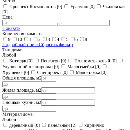
Метро
Проспект Космонавтов
[0]
Уралмаш
[0]
Чкаловская
[0]
Цена:
Показать
Количество комнат:
9
10
1
2
3
4
5
6
8
Подробный поиск
Сбросить фильтр
Тип дома:
Любой
Коттедж
[0]
Пентагон
[0]
Полнометражный
[0]
Улучшенной планировки
[0]
Малосемейка
[0]
Хрущевка
[0]
Спецпроект
[0]
Малоэтажка
[0]
Общая площадь, м2
Жилая площадь, м2
Площадь кухни, м2
Материал дома:
Любой
деревянный
[0]
панельный
[2]
кирпично-