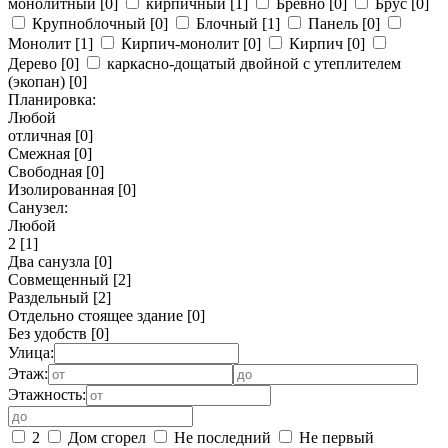
монолитный
[0]
кирпичный
[1]
Бревно
[0]
Брус
[0]
Крупноблочный
[0]
Блочный
[1]
Панель
[0]
Монолит
[1]
Кирпич-монолит
[0]
Кирпич
[0]
Дерево
[0]
каркасно-дощатый двойной с утеплителем
(экопан)
[0]
Планировка:
Любой
отличная
[0]
Смежная
[0]
Свободная
[0]
Изолированная
[0]
Санузел:
Любой
2
[1]
Два санузла
[0]
Совмещенный
[2]
Раздельный
[2]
Отдельно стоящее здание
[0]
Без удобств
[0]
Улица:
Этаж:
Этажность:
2
Дом сгорел
Не последний
Не первый