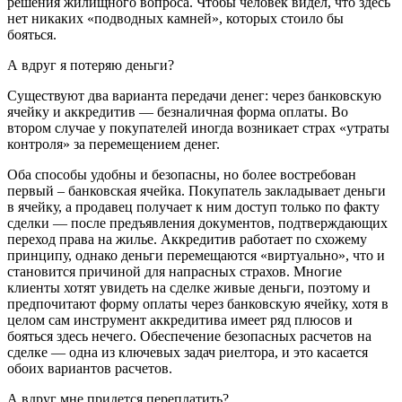
решения жилищного вопроса. Чтобы человек видел, что здесь
нет никаких «подводных камней», которых стоило бы
бояться.
А вдруг я потеряю деньги?
Существуют два варианта передачи денег: через банковскую
ячейку и аккредитив — безналичная форма оплаты. Во
втором случае у покупателей иногда возникает страх «утраты
контроля» за перемещением денег.
Оба способы удобны и безопасны, но более востребован
первый – банковская ячейка. Покупатель закладывает деньги
в ячейку, а продавец получает к ним доступ только по факту
сделки — после предъявления документов, подтверждающих
переход права на жилье. Аккредитив работает по схожему
принципу, однако деньги перемещаются «виртуально», что и
становится причиной для напрасных страхов. Многие
клиенты хотят увидеть на сделке живые деньги, поэтому и
предпочитают форму оплаты через банковскую ячейку, хотя в
целом сам инструмент аккредитива имеет ряд плюсов и
бояться здесь нечего. Обеспечение безопасных расчетов на
сделке — одна из ключевых задач риелтора, и это касается
обоих вариантов расчетов.
А вдруг мне придется переплатить?