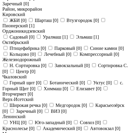
Заречный
[0]
Район, микрорайон
Кировский
ЖБИ
[0]
Шарташ
[0]
Втузгородок
[0]
Пионерский
[1]
Орджоникидзевский
Садовый
[0]
Уралмаш
[1]
Эльмаш
[1]
Октябрьский
Птицефабрика
[0]
Парковый
[0]
Синие камни
[0]
Кольцово
[0]
Лечебный
[0]
Компрессорный
[0]
Железнодорожный
Н. Сортировка
[0]
Завокзальный
[0]
Сортировка С.
[0]
Центр
[0]
Чкаловский
Горный щит
[0]
Ботанический
[0]
Уктус
[0]
с.
Горный Щит
[0]
Химмаш
[0]
Елизавет
[0]
Вторчермет
[0]
Верх-Исетский
Широкая речка
[0]
Медгородок
[0]
Карасьеозёрск
[0]
Заречный
[0]
ВИЗ
[0]
Ленинский
УНЦ
[0]
Юго-западный
[0]
Совхоз
[0]
Краснолесье
[0]
Академический
[0]
Автовокзал
[0]