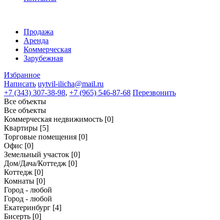
Продажа
Аренда
Коммерческая
Зарубежная
Избранное
Написать
uytvil-ilicha@mail.ru
+7 (343) 307-38-98
,
+7 (965) 546-87-68
Перезвонить
Все объекты
Все объекты
Коммерческая недвижимость
[0]
Квартиры
[5]
Торговые помещения
[0]
Офис
[0]
Земельный участок
[0]
Дом/Дача/Коттедж
[0]
Коттедж
[0]
Комнаты
[0]
Город - любой
Город - любой
Екатеринбург
[4]
Бисерть
[0]