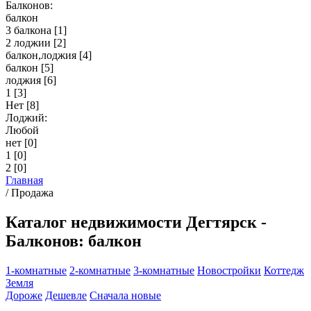
Балконов:
балкон
3 балкона
[1]
2 лоджии
[2]
балкон,лоджия
[4]
балкон
[5]
лоджия
[6]
1
[3]
Нет
[8]
Лоджий:
Любой
нет
[0]
1
[0]
2
[0]
Главная
/
Продажа
Каталог недвижимости Дегтярск -
Балконов: балкон
1-комнатные
2-комнатные
3-комнатные
Новостройки
Коттедж
Земля
Дороже
Дешевле
Сначала новые