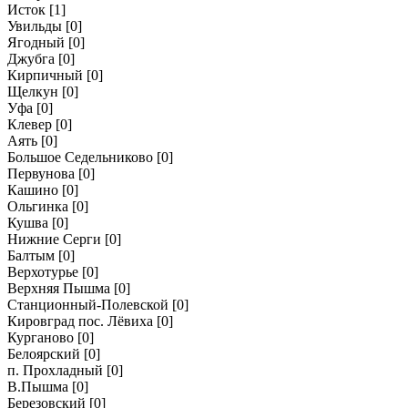
Исток
[1]
Увильды
[0]
Ягодный
[0]
Джубга
[0]
Кирпичный
[0]
Щелкун
[0]
Уфа
[0]
Клевер
[0]
Аять
[0]
Большое Седельниково
[0]
Первунова
[0]
Кашино
[0]
Ольгинка
[0]
Кушва
[0]
Нижние Серги
[0]
Балтым
[0]
Верхотурье
[0]
Верхняя Пышма
[0]
Станционный-Полевской
[0]
Кировград пос. Лёвиха
[0]
Курганово
[0]
Белоярский
[0]
п. Прохладный
[0]
В.Пышма
[0]
Березовский
[0]