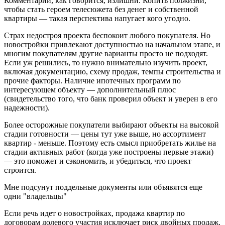
Комментарии, как говорится, излишни. Копить полжизни,
чтобы стать героем телесюжета без денег и собственной
квартиры — такая перспектива напугает кого угодно.
Страх недостроя проекта беспокоит любого покупателя. Но
новостройки привлекают доступностью на начальном этапе, и
многим покупателям другие варианты просто не подходят.
Если уж решились, то нужно внимательно изучить проект,
включая документацию, схему продаж, темпы строительства и
прочие факторы. Наличие ипотечных программ по
интересующем объекту — дополнительный плюс
(свидетельство того, что банк проверил объект и уверен в его
надежности).
Более осторожные покупатели выбирают объекты на высокой
стадии готовности — цены тут уже выше, но ассортимент
квартир - меньше. Поэтому есть смысл приобретать жилье на
стадии активных работ (когда уже построены первые этажи)
— это поможет и сэкономить, и убедиться, что проект
строится.
Мне подсунут поддельные документы или объявятся еще
одни "владельцы"
Если речь идет о новостройках, продажа квартир по
договорам долевого участия исключает риск двойных продаж.