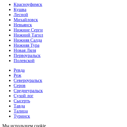
Красноуфимск
Кушва
Лесной
Михайловск
Невьянск
Нижние Серги
Нижний Тагил
Нижняя Салда
Нижняя Тура
Новая Ляля
Первоуральск
Полевской
Ревда
Реж
Североуральск
Серов
Среднеуральск
Сухой лог
Сысерть
Тавда
Талица
Туринск
Мы используем cookie