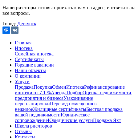
Наши риэлторы готовы приехать к вам на адрес, и ответить на
все вопросы.
Город:
Дегтярск
Главная
Ипотека
Семейная ипотека
Сертификаты
Горящие вакансии
Наши объекты
О компании
Услуги
Продажа
Покупка
Обмен
Ипотека
Рефинансирование
ипотеки от 7,1 %
Аренда
Подбор
Оценка недвижимости,
предприятия и бизнеса
Узаконивание
перепланировки
Перевод помещения в
нежилое
Жилищные сертификаты
Быстрая продажа
вашей недвижимости
Юридическое
сопровождение
Юридические услуги
Продажа Яхт
Школа риелторов
Отзывы
Контакты