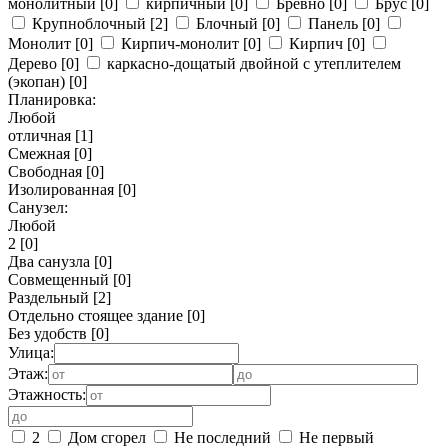
монолитный
[0]
кирпичный
[0]
Бревно
[0]
Брус
[0]
Крупноблочный
[2]
Блочный
[0]
Панель
[0]
Монолит
[0]
Кирпич-монолит
[0]
Кирпич
[0]
Дерево
[0]
каркасно-дощатый двойной с утеплителем
(экопан)
[0]
Планировка:
Любой
отличная
[1]
Смежная
[0]
Свободная
[0]
Изолированная
[0]
Санузел:
Любой
2
[0]
Два санузла
[0]
Совмещенный
[0]
Раздельный
[2]
Отдельно стоящее здание
[0]
Без удобств
[0]
Улица:
Этаж:
Этажность:
2
Дом сгорел
Не последний
Не первый