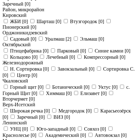
Заречный
[0]
Район, микрорайон
Кировский
ЖБИ
[0]
Шарташ
[0]
Втузгородок
[0]
Пионерский
[0]
Орджоникидзевский
Садовый
[0]
Уралмаш
[2]
Эльмаш
[0]
Октябрьский
Птицефабрика
[0]
Парковый
[0]
Синие камни
[0]
Кольцово
[0]
Лечебный
[0]
Компрессорный
[0]
Железнодорожный
Н. Сортировка
[0]
Завокзальный
[0]
Сортировка С.
[0]
Центр
[0]
Чкаловский
Горный щит
[0]
Ботанический
[0]
Уктус
[0]
с.
Горный Щит
[0]
Химмаш
[0]
Елизавет
[0]
Вторчермет
[0]
Верх-Исетский
Широкая речка
[0]
Медгородок
[0]
Карасьеозёрск
[0]
Заречный
[0]
ВИЗ
[0]
Ленинский
УНЦ
[0]
Юго-западный
[0]
Совхоз
[0]
Краснолесье
[0]
Академический
[0]
Автовокзал
[0]