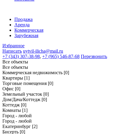
Продажа
Аренда
Коммерческая
Зарубежная
Избранное
Написать
uytvil-ilicha@mail.ru
+7 (343) 307-38-98
,
+7 (965) 546-87-68
Перезвонить
Все объекты
Все объекты
Коммерческая недвижимость
[0]
Квартиры
[1]
Торговые помещения
[0]
Офис
[0]
Земельный участок
[0]
Дом/Дача/Коттедж
[0]
Коттедж
[0]
Комнаты
[1]
Город - любой
Город - любой
Екатеринбург
[2]
Бисерть
[0]