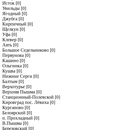
Исток
[0]
Увильды
[0]
Ягодный
[0]
Джубга
[0]
Кирпичный
[0]
Щелкун
[0]
Уфа
[0]
Клевер
[0]
Аять
[0]
Большое Седельниково
[0]
Первунова
[0]
Кашино
[0]
Ольгинка
[0]
Кушва
[0]
Нижние Серги
[0]
Балтым
[0]
Верхотурье
[0]
Верхняя Пышма
[0]
Станционный-Полевской
[0]
Кировград пос. Лёвиха
[0]
Курганово
[0]
Белоярский
[0]
п. Прохладный
[0]
В.Пышма
[0]
Березовский
[0]