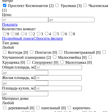
Метро
Проспект Космонавтов
[2]
Уралмаш
[3]
Чкаловская
[1]
Цена:
Показать
Количество комнат:
9
10
1
2
3
4
5
6
8
Подробный поиск
Сбросить фильтр
Тип дома:
Любой
Коттедж
[0]
Пентагон
[0]
Полнометражный
[0]
Улучшенной планировки
[2]
Малосемейка
[0]
Хрущевка
[0]
Спецпроект
[0]
Малоэтажка
[0]
Общая площадь, м2
Жилая площадь, м2
Площадь кухни, м2
Материал дома:
Любой
деревянный
[0]
панельный
[0]
кирпично-