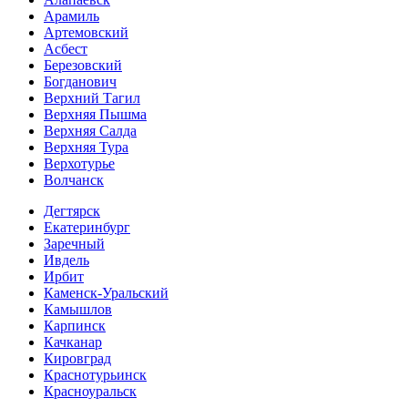
Арамиль
Артемовский
Асбест
Березовский
Богданович
Верхний Тагил
Верхняя Пышма
Верхняя Салда
Верхняя Тура
Верхотурье
Волчанск
Дегтярск
Екатеринбург
Заречный
Ивдель
Ирбит
Каменск-Уральский
Камышлов
Карпинск
Качканар
Кировград
Краснотурьинск
Красноуральск