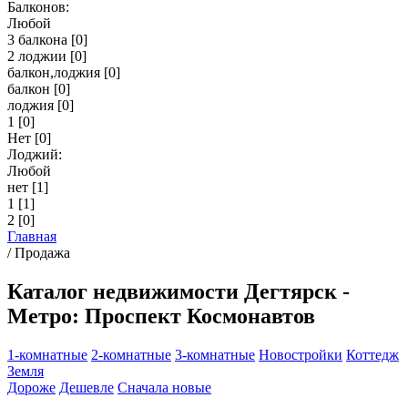
Балконов:
Любой
3 балкона
[0]
2 лоджии
[0]
балкон,лоджия
[0]
балкон
[0]
лоджия
[0]
1
[0]
Нет
[0]
Лоджий:
Любой
нет
[1]
1
[1]
2
[0]
Главная
/
Продажа
Каталог недвижимости Дегтярск -
Метро: Проспект Космонавтов
1-комнатные
2-комнатные
3-комнатные
Новостройки
Коттедж
Земля
Дороже
Дешевле
Сначала новые