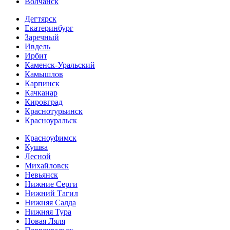
Волчанск
Дегтярск
Екатеринбург
Заречный
Ивдель
Ирбит
Каменск-Уральский
Камышлов
Карпинск
Качканар
Кировград
Краснотурьинск
Красноуральск
Красноуфимск
Кушва
Лесной
Михайловск
Невьянск
Нижние Серги
Нижний Тагил
Нижняя Салда
Нижняя Тура
Новая Ляля