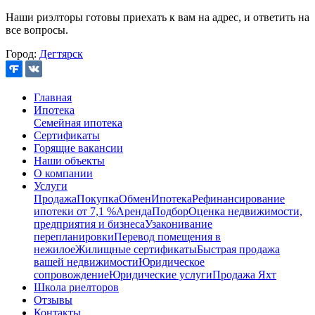
Наши риэлторы готовы приехать к вам на адрес, и ответить на
все вопросы.
Город:
Дегтярск
Главная
Ипотека
Семейная ипотека
Сертификаты
Горящие вакансии
Наши объекты
О компании
Услуги
Продажа
Покупка
Обмен
Ипотека
Рефинансирование
ипотеки от 7,1 %
Аренда
Подбор
Оценка недвижимости,
предприятия и бизнеса
Узаконивание
перепланировки
Перевод помещения в
нежилое
Жилищные сертификаты
Быстрая продажа
вашей недвижимости
Юридическое
сопровождение
Юридические услуги
Продажа Яхт
Школа риелторов
Отзывы
Контакты