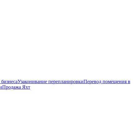
 бизнеса
Узаконивание перепланировки
Перевод помещения в
и
Продажа Яхт