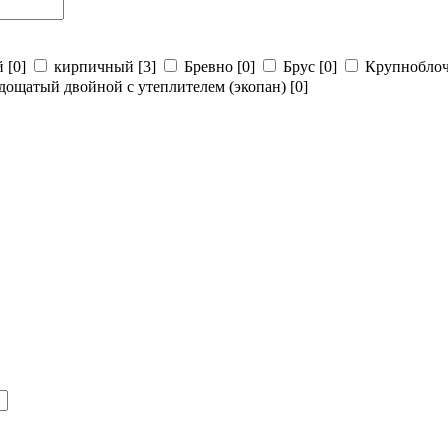
й
[0]
кирпичный
[3]
Бревно
[0]
Брус
[0]
Крупнобло
дощатый двойной с утеплителем (экопан)
[0]