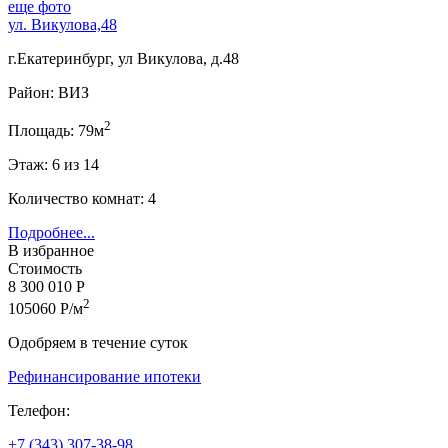
еще фото
ул. Викулова,48
г.Екатеринбург, ул Викулова, д.48
Район: ВИЗ
2
Площадь: 79м
Этаж: 6 из 14
Количество комнат: 4
Подробнее...
В избранное
Стоимость
8 300 010 Р
2
105060 Р/м
Одобряем в течение суток
Рефинансирование ипотеки
Телефон:
+7 (343) 307-38-98