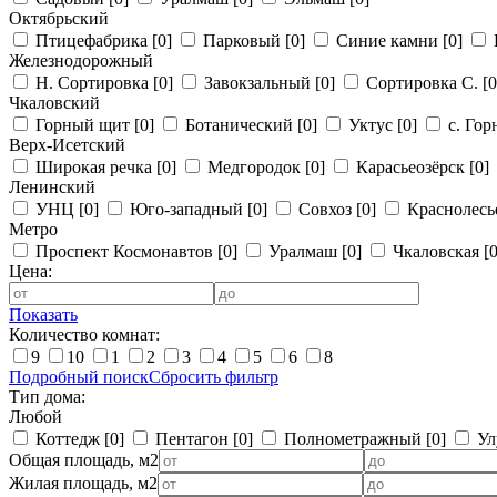
Октябрьский
Птицефабрика
[0]
Парковый
[0]
Синие камни
[0]
Железнодорожный
Н. Сортировка
[0]
Завокзальный
[0]
Сортировка С.
[0
Чкаловский
Горный щит
[0]
Ботанический
[0]
Уктус
[0]
с. Го
Верх-Исетский
Широкая речка
[0]
Медгородок
[0]
Карасьеозёрск
[0]
Ленинский
УНЦ
[0]
Юго-западный
[0]
Совхоз
[0]
Краснолес
Метро
Проспект Космонавтов
[0]
Уралмаш
[0]
Чкаловская
[0
Цена:
Показать
Количество комнат:
9
10
1
2
3
4
5
6
8
Подробный поиск
Сбросить фильтр
Тип дома:
Любой
Коттедж
[0]
Пентагон
[0]
Полнометражный
[0]
Ул
Общая площадь, м2
Жилая площадь, м2