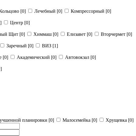
Кольцово
[0]
Лечебный
[0]
Компрессорный
[0]
]
Центр
[0]
рный Щит
[0]
Химмаш
[0]
Елизавет
[0]
Вторчермет
[0]
Заречный
[0]
ВИЗ
[1]
ье
[0]
Академический
[0]
Автовокзал
[0]
]
учшенной планировки
[0]
Малосемейка
[0]
Хрущевка
[0]