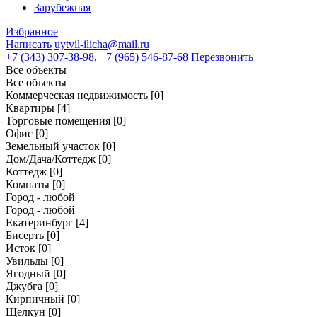
Зарубежная
Избранное
Написать
uytvil-ilicha@mail.ru
+7 (343) 307-38-98
,
+7 (965) 546-87-68
Перезвонить
Все объекты
Все объекты
Коммерческая недвижимость
[0]
Квартиры
[4]
Торговые помещения
[0]
Офис
[0]
Земельный участок
[0]
Дом/Дача/Коттедж
[0]
Коттедж
[0]
Комнаты
[0]
Город - любой
Город - любой
Екатеринбург
[4]
Бисерть
[0]
Исток
[0]
Увильды
[0]
Ягодный
[0]
Джубга
[0]
Кирпичный
[0]
Щелкун
[0]