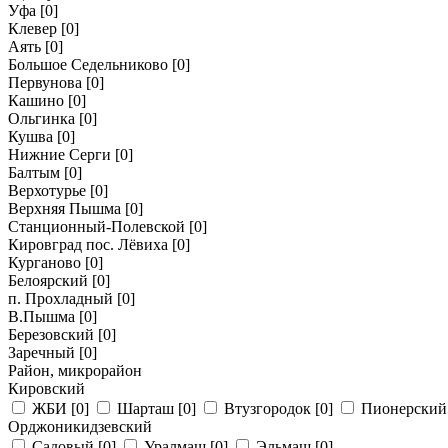
Уфа
[0]
Клевер
[0]
Аять
[0]
Большое Седельниково
[0]
Первунова
[0]
Кашино
[0]
Ольгинка
[0]
Кушва
[0]
Нижние Серги
[0]
Балтым
[0]
Верхотурье
[0]
Верхняя Пышма
[0]
Станционный-Полевской
[0]
Кировград пос. Лёвиха
[0]
Курганово
[0]
Белоярский
[0]
п. Прохладный
[0]
В.Пышма
[0]
Березовский
[0]
Заречный
[0]
Район, микрорайон
Кировский
ЖБИ
[0]
Шарташ
[0]
Втузгородок
[0]
Пионерски
Орджоникидзевский
Садовый
[0]
Уралмаш
[0]
Эльмаш
[0]