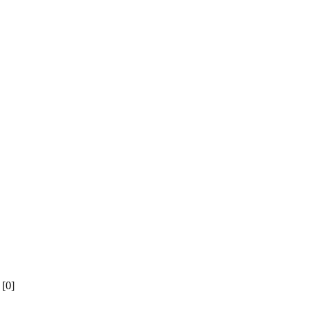
й
[0]