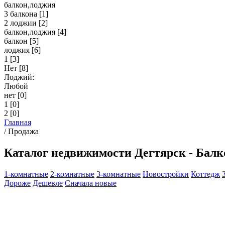
балкон,лоджия
3 балкона
[1]
2 лоджии
[2]
балкон,лоджия
[4]
балкон
[5]
лоджия
[6]
1
[3]
Нет
[8]
Лоджий:
Любой
нет
[0]
1
[0]
2
[0]
Главная
/
Продажа
Каталог недвижимости Дегтярск - Балк
1-комнатные
2-комнатные
3-комнатные
Новостройки
Коттедж
Дороже
Дешевле
Сначала новые