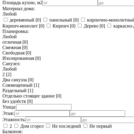
Площадь кухни, м2
Материал дома:
Любой
деревянный
[0]
панельный
[0]
кирпично-монолитны
Кирпич-монолит
[0]
Кирпич
[0]
Дерево
[0]
каркасно-
Планировка:
Любой
отличная
[0]
Смежная
[0]
Свободная
[0]
Изолированная
[0]
Санузел:
Любой
2
[2]
Два санузла
[0]
Совмещенный
[1]
Раздельный
[1]
Отдельно стоящее здание
[0]
Без удобств
[0]
Улица:
Этаж:
Этажность:
2
Дом сгорел
Не последний
Не первый
Балконов: