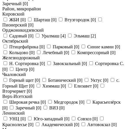
Заречный
[0]
Район, микрорайон
Кировский
ЖБИ
[0]
Шарташ
[0]
Втузгородок
[0]
Пионерский
[0]
Орджоникидзевский
Садовый
[0]
Уралмаш
[4]
Эльмаш
[2]
Октябрьский
Птицефабрика
[0]
Парковый
[0]
Синие камни
[0]
Кольцово
[0]
Лечебный
[0]
Компрессорный
[0]
Железнодорожный
Н. Сортировка
[0]
Завокзальный
[0]
Сортировка С.
[0]
Центр
[0]
Чкаловский
Горный щит
[0]
Ботанический
[0]
Уктус
[0]
с.
Горный Щит
[0]
Химмаш
[0]
Елизавет
[0]
Вторчермет
[0]
Верх-Исетский
Широкая речка
[0]
Медгородок
[0]
Карасьеозёрск
[0]
Заречный
[0]
ВИЗ
[0]
Ленинский
УНЦ
[0]
Юго-западный
[0]
Совхоз
[0]
Краснолесье
[0]
Академический
[0]
Автовокзал
[0]