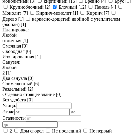
монолитный
[3]
кирпичный
[15]
Бревно
[4]
Брус
[1]
Крупноблочный
[2]
Блочный
[12]
Панель
[4]
Монолит
[7]
Кирпич-монолит
[1]
Кирпич
[7]
Дерево
[1]
каркасно-дощатый двойной с утеплителем
(экопан)
[1]
Планировка:
Любой
отличная
[1]
Смежная
[0]
Свободная
[0]
Изолированная
[1]
Санузел:
Любой
2
[1]
Два санузла
[0]
Совмещенный
[6]
Раздельный
[2]
Отдельно стоящее здание
[0]
Без удобств
[0]
Улица:
Этаж:
Этажность:
2
Дом сгорел
Не последний
Не первый