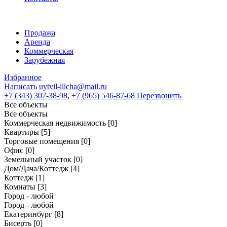
Продажа
Аренда
Коммерческая
Зарубежная
Избранное
Написать
uytvil-ilicha@mail.ru
+7 (343) 307-38-98
,
+7 (965) 546-87-68
Перезвонить
Все объекты
Все объекты
Коммерческая недвижимость
[0]
Квартиры
[5]
Торговые помещения
[0]
Офис
[0]
Земельный участок
[0]
Дом/Дача/Коттедж
[4]
Коттедж
[1]
Комнаты
[3]
Город - любой
Город - любой
Екатеринбург
[8]
Бисерть
[0]