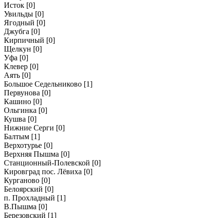
Исток
[0]
Увильды
[0]
Ягодный
[0]
Джубга
[0]
Кирпичный
[0]
Щелкун
[0]
Уфа
[0]
Клевер
[0]
Аять
[0]
Большое Седельниково
[1]
Первунова
[0]
Кашино
[0]
Ольгинка
[0]
Кушва
[0]
Нижние Серги
[0]
Балтым
[1]
Верхотурье
[0]
Верхняя Пышма
[0]
Станционный-Полевской
[0]
Кировград пос. Лёвиха
[0]
Курганово
[0]
Белоярский
[0]
п. Прохладный
[1]
В.Пышма
[0]
Березовский
[1]