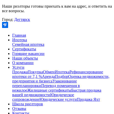
Наши риэлторы готовы приехать к вам на адрес, и ответить на
все вопросы.
Город:
Дегтярск
Главная
Ипотека
Семейная ипотека
Сертификаты
Горящие вакансии
Наши объекты
О компании
Услуги
Продажа
Покупка
Обмен
Ипотека
Рефинансирование
ипотеки от 7,1 %
Аренда
Подбор
Оценка недвижимости,
предприятия и бизнеса
Узаконивание
перепланировки
Перевод помещения в
нежилое
Жилищные сертификаты
Быстрая продажа
вашей недвижимости
Юридическое
сопровождение
Юридические услуги
Продажа Яхт
Школа риелторов
Отзывы
Контакты