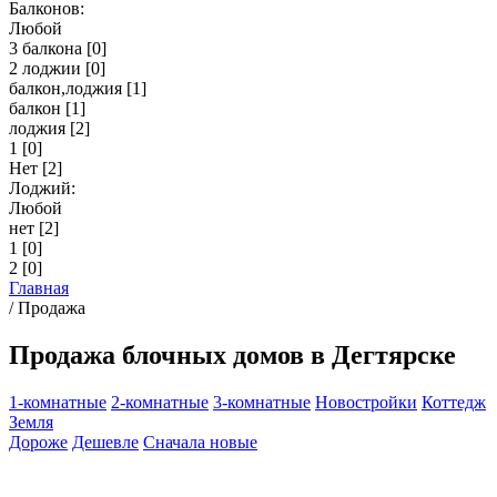
Балконов:
Любой
3 балкона
[0]
2 лоджии
[0]
балкон,лоджия
[1]
балкон
[1]
лоджия
[2]
1
[0]
Нет
[2]
Лоджий:
Любой
нет
[2]
1
[0]
2
[0]
Главная
/
Продажа
Продажа блочных домов в Дегтярске
1-комнатные
2-комнатные
3-комнатные
Новостройки
Коттедж
Земля
Дороже
Дешевле
Сначала новые