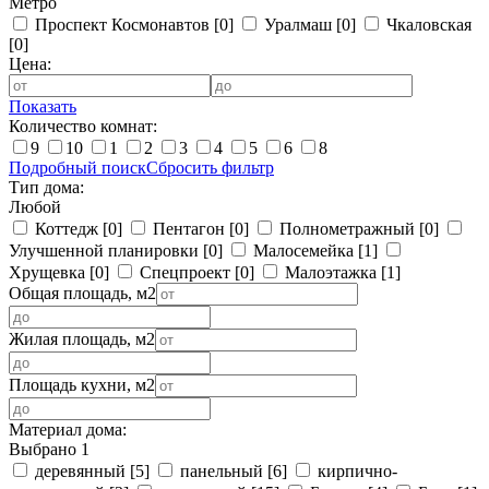
Метро
Проспект Космонавтов
[0]
Уралмаш
[0]
Чкаловская
[0]
Цена:
Показать
Количество комнат:
9
10
1
2
3
4
5
6
8
Подробный поиск
Сбросить фильтр
Тип дома:
Любой
Коттедж
[0]
Пентагон
[0]
Полнометражный
[0]
Улучшенной планировки
[0]
Малосемейка
[1]
Хрущевка
[0]
Спецпроект
[0]
Малоэтажка
[1]
Общая площадь, м2
Жилая площадь, м2
Площадь кухни, м2
Материал дома:
Выбрано 1
деревянный
[5]
панельный
[6]
кирпично-