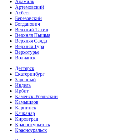
Арамиль
Артемовский
Асбест
Березовский
Богданович
Верхний Тагил
Верхняя Пышма
Верхняя Салда
Верхняя Тура
Верхотурье
Волчанск
Дегтярск
Екатеринбург
Заречный
Ивдель
Ирбит
Каменск-Уральский
Камышлов
Карпинск
Качканар
Кировград
Краснотурьинск
Красноуральск