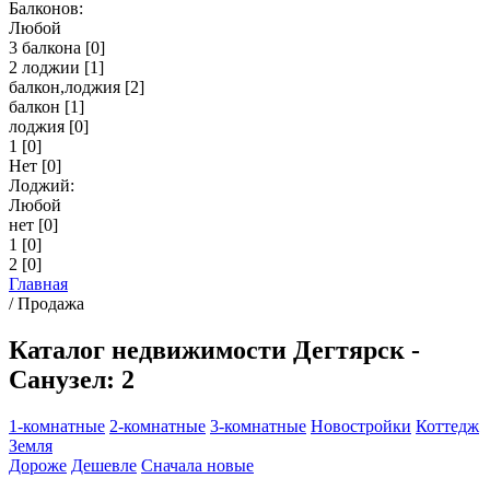
Балконов:
Любой
3 балкона
[0]
2 лоджии
[1]
балкон,лоджия
[2]
балкон
[1]
лоджия
[0]
1
[0]
Нет
[0]
Лоджий:
Любой
нет
[0]
1
[0]
2
[0]
Главная
/
Продажа
Каталог недвижимости Дегтярск -
Санузел: 2
1-комнатные
2-комнатные
3-комнатные
Новостройки
Коттедж
Земля
Дороже
Дешевле
Сначала новые