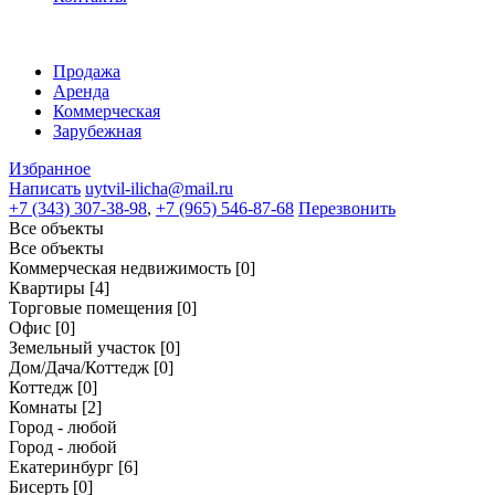
Продажа
Аренда
Коммерческая
Зарубежная
Избранное
Написать
uytvil-ilicha@mail.ru
+7 (343) 307-38-98
,
+7 (965) 546-87-68
Перезвонить
Все объекты
Все объекты
Коммерческая недвижимость
[0]
Квартиры
[4]
Торговые помещения
[0]
Офис
[0]
Земельный участок
[0]
Дом/Дача/Коттедж
[0]
Коттедж
[0]
Комнаты
[2]
Город - любой
Город - любой
Екатеринбург
[6]
Бисерть
[0]