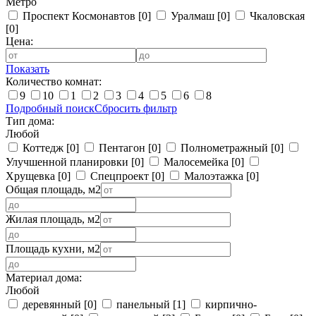
Метро
Проспект Космонавтов
[0]
Уралмаш
[0]
Чкаловская
[0]
Цена:
Показать
Количество комнат:
9
10
1
2
3
4
5
6
8
Подробный поиск
Сбросить фильтр
Тип дома:
Любой
Коттедж
[0]
Пентагон
[0]
Полнометражный
[0]
Улучшенной планировки
[0]
Малосемейка
[0]
Хрущевка
[0]
Спецпроект
[0]
Малоэтажка
[0]
Общая площадь, м2
Жилая площадь, м2
Площадь кухни, м2
Материал дома:
Любой
деревянный
[0]
панельный
[1]
кирпично-