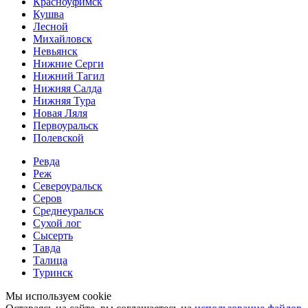
Красноуфимск
Кушва
Лесной
Михайловск
Невьянск
Нижние Серги
Нижний Тагил
Нижняя Салда
Нижняя Тура
Новая Ляля
Первоуральск
Полевской
Ревда
Реж
Североуральск
Серов
Среднеуральск
Сухой лог
Сысерть
Тавда
Талица
Туринск
Мы используем cookie