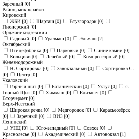
Заречный
[0]
Район, микрорайон
Кировский
ЖБИ
[0]
Шарташ
[0]
Втузгородок
[0]
Пионерский
[0]
Орджоникидзевский
Садовый
[0]
Уралмаш
[0]
Эльмаш
[2]
Октябрьский
Птицефабрика
[0]
Парковый
[0]
Синие камни
[0]
Кольцово
[0]
Лечебный
[0]
Компрессорный
[0]
Железнодорожный
Н. Сортировка
[0]
Завокзальный
[0]
Сортировка С.
[0]
Центр
[0]
Чкаловский
Горный щит
[0]
Ботанический
[0]
Уктус
[0]
с.
Горный Щит
[0]
Химмаш
[0]
Елизавет
[0]
Вторчермет
[0]
Верх-Исетский
Широкая речка
[0]
Медгородок
[0]
Карасьеозёрск
[0]
Заречный
[0]
ВИЗ
[0]
Ленинский
УНЦ
[0]
Юго-западный
[0]
Совхоз
[0]
Краснолесье
[0]
Академический
[0]
Автовокзал
[1]