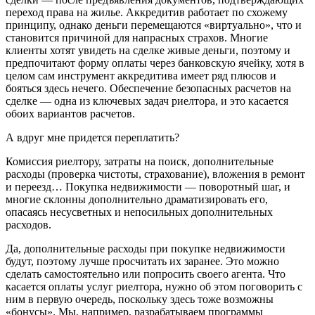
переход права на жилье. Аккредитив работает по схожему
принципу, однако деньги перемещаются «виртуально», что и
становится причиной для напрасных страхов. Многие
клиенты хотят увидеть на сделке живые деньги, поэтому и
предпочитают форму оплаты через банковскую ячейку, хотя в
целом сам инструмент аккредитива имеет ряд плюсов и
бояться здесь нечего. Обеспечение безопасных расчетов на
сделке — одна из ключевых задач риелтора, и это касается
обоих вариантов расчетов.
А вдруг мне придется переплатить?
Комиссия риелтору, затраты на поиск, дополнительные
расходы (проверка чистоты, страхование), вложения в ремонт
и переезд… Покупка недвижимости — поворотный шаг, и
многие склонны дополнительно драматизировать его,
опасаясь несусветных и непосильных дополнительных
расходов.
Да, дополнительные расходы при покупке недвижимости
будут, поэтому лучше просчитать их заранее. Это можно
сделать самостоятельно или попросить своего агента. Что
касается оплаты услуг риелтора, нужно об этом поговорить с
ним в первую очередь, поскольку здесь тоже возможны
«бонусы». Мы, например, разрабатываем программы