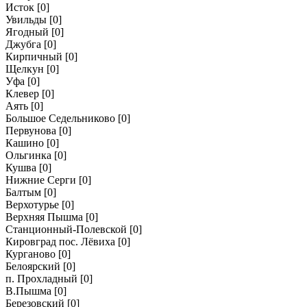
Исток
[0]
Увильды
[0]
Ягодный
[0]
Джубга
[0]
Кирпичный
[0]
Щелкун
[0]
Уфа
[0]
Клевер
[0]
Аять
[0]
Большое Седельниково
[0]
Первунова
[0]
Кашино
[0]
Ольгинка
[0]
Кушва
[0]
Нижние Серги
[0]
Балтым
[0]
Верхотурье
[0]
Верхняя Пышма
[0]
Станционный-Полевской
[0]
Кировград пос. Лёвиха
[0]
Курганово
[0]
Белоярский
[0]
п. Прохладный
[0]
В.Пышма
[0]
Березовский
[0]