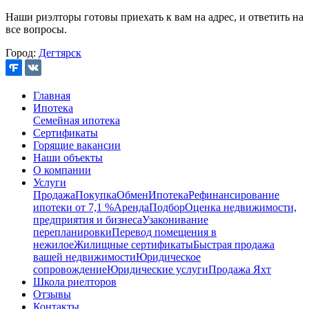
Наши риэлторы готовы приехать к вам на адрес, и ответить на
все вопросы.
Город:
Дегтярск
Главная
Ипотека
Семейная ипотека
Сертификаты
Горящие вакансии
Наши объекты
О компании
Услуги
Продажа
Покупка
Обмен
Ипотека
Рефинансирование
ипотеки от 7,1 %
Аренда
Подбор
Оценка недвижимости,
предприятия и бизнеса
Узаконивание
перепланировки
Перевод помещения в
нежилое
Жилищные сертификаты
Быстрая продажа
вашей недвижимости
Юридическое
сопровождение
Юридические услуги
Продажа Яхт
Школа риелторов
Отзывы
Контакты