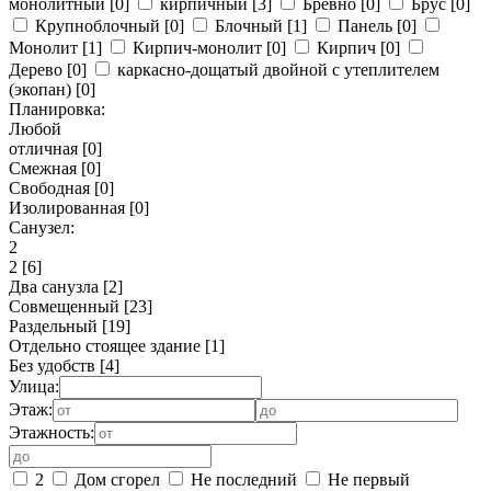
монолитный
[0]
кирпичный
[3]
Бревно
[0]
Брус
[0]
Крупноблочный
[0]
Блочный
[1]
Панель
[0]
Монолит
[1]
Кирпич-монолит
[0]
Кирпич
[0]
Дерево
[0]
каркасно-дощатый двойной с утеплителем
(экопан)
[0]
Планировка:
Любой
отличная
[0]
Смежная
[0]
Свободная
[0]
Изолированная
[0]
Санузел:
2
2
[6]
Два санузла
[2]
Совмещенный
[23]
Раздельный
[19]
Отдельно стоящее здание
[1]
Без удобств
[4]
Улица:
Этаж:
Этажность:
2
Дом сгорел
Не последний
Не первый