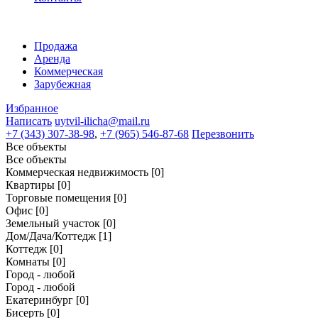
Продажа
Аренда
Коммерческая
Зарубежная
Избранное
Написать
uytvil-ilicha@mail.ru
+7 (343) 307-38-98
,
+7 (965) 546-87-68
Перезвонить
Все объекты
Все объекты
Коммерческая недвижимость
[0]
Квартиры
[0]
Торговые помещения
[0]
Офис
[0]
Земельный участок
[0]
Дом/Дача/Коттедж
[1]
Коттедж
[0]
Комнаты
[0]
Город - любой
Город - любой
Екатеринбург
[0]
Бисерть
[0]