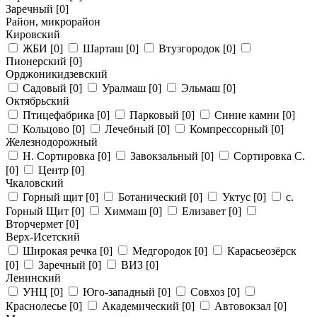
Заречный
[0]
Район, микрорайон
Кировский
ЖБИ
[0]
Шарташ
[0]
Втузгородок
[0]
Пионерский
[0]
Орджоникидзевский
Садовый
[0]
Уралмаш
[0]
Эльмаш
[0]
Октябрьский
Птицефабрика
[0]
Парковый
[0]
Синие камни
[0]
Кольцово
[0]
Лечебный
[0]
Компрессорный
[0]
Железнодорожный
Н. Сортировка
[0]
Завокзальный
[0]
Сортировка С.
[0]
Центр
[0]
Чкаловский
Горный щит
[0]
Ботанический
[0]
Уктус
[0]
с.
Горный Щит
[0]
Химмаш
[0]
Елизавет
[0]
Вторчермет
[0]
Верх-Исетский
Широкая речка
[0]
Медгородок
[0]
Карасьеозёрск
[0]
Заречный
[0]
ВИЗ
[0]
Ленинский
УНЦ
[0]
Юго-западный
[0]
Совхоз
[0]
Краснолесье
[0]
Академический
[0]
Автовокзал
[0]