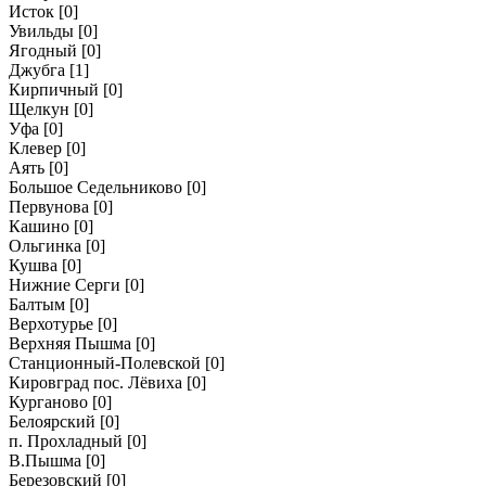
Исток
[0]
Увильды
[0]
Ягодный
[0]
Джубга
[1]
Кирпичный
[0]
Щелкун
[0]
Уфа
[0]
Клевер
[0]
Аять
[0]
Большое Седельниково
[0]
Первунова
[0]
Кашино
[0]
Ольгинка
[0]
Кушва
[0]
Нижние Серги
[0]
Балтым
[0]
Верхотурье
[0]
Верхняя Пышма
[0]
Станционный-Полевской
[0]
Кировград пос. Лёвиха
[0]
Курганово
[0]
Белоярский
[0]
п. Прохладный
[0]
В.Пышма
[0]
Березовский
[0]