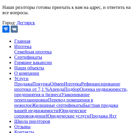
Наши риэлторы готовы приехать к вам на адрес, и ответить на
все вопросы.
Город:
Дегтярск
Главная
Ипотека
Семейная ипотека
Сертификаты
Горящие вакансии
Наши объекты
О компании
Услуги
Продажа
Покупка
Обмен
Ипотека
Рефинансирование
ипотеки от 7,1 %
Аренда
Подбор
Оценка недвижимости,
предприятия и бизнеса
Узаконивание
перепланировки
Перевод помещения в
нежилое
Жилищные сертификаты
Быстрая продажа
вашей недвижимости
Юридическое
сопровождение
Юридические услуги
Продажа Яхт
Школа риелторов
Отзывы
Контакты