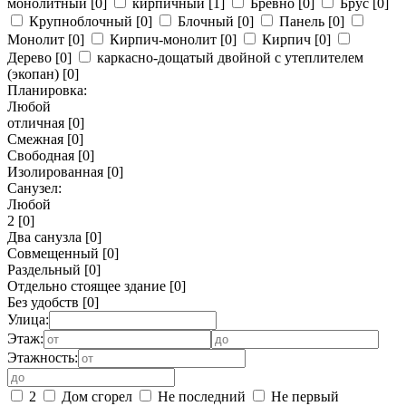
монолитный
[0]
кирпичный
[1]
Бревно
[0]
Брус
[0]
Крупноблочный
[0]
Блочный
[0]
Панель
[0]
Монолит
[0]
Кирпич-монолит
[0]
Кирпич
[0]
Дерево
[0]
каркасно-дощатый двойной с утеплителем
(экопан)
[0]
Планировка:
Любой
отличная
[0]
Смежная
[0]
Свободная
[0]
Изолированная
[0]
Санузел:
Любой
2
[0]
Два санузла
[0]
Совмещенный
[0]
Раздельный
[0]
Отдельно стоящее здание
[0]
Без удобств
[0]
Улица:
Этаж:
Этажность:
2
Дом сгорел
Не последний
Не первый