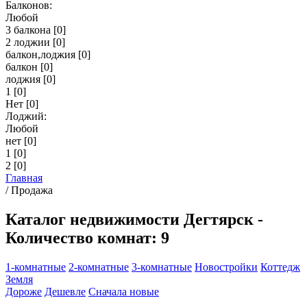
Балконов:
Любой
3 балкона
[0]
2 лоджии
[0]
балкон,лоджия
[0]
балкон
[0]
лоджия
[0]
1
[0]
Нет
[0]
Лоджий:
Любой
нет
[0]
1
[0]
2
[0]
Главная
/
Продажа
Каталог недвижимости Дегтярск -
Количество комнат: 9
1-комнатные
2-комнатные
3-комнатные
Новостройки
Коттедж
Земля
Дороже
Дешевле
Сначала новые