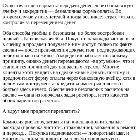
Существуют два варианта передачи денег: через банковскую
ячейку и аккредитив — безналичная форма оплаты. Во
втором случае у покупателей иногда возникает страх «утраты
контроля» за перемещением денег.
Оба способы удобны и безопасны, но более востребован
первый – банковская ячейка. Покупатель закладывает деньги
в ячейку, а продавец получает к ним доступ только по факту
сделки — после предъявления документов, подтверждающих
переход права на жилье. Аккредитив работает по схожему
принципу, однако деньги перемещаются «виртуально», что и
становится причиной для напрасных страхов. Многие
клиенты хотят увидеть на сделке живые деньги, поэтому и
предпочитают форму оплаты через банковскую ячейку, хотя в
целом сам инструмент аккредитива имеет ряд плюсов и
бояться здесь нечего. Обеспечение безопасных расчетов на
сделке — одна из ключевых задач риелтора, и это касается
обоих вариантов расчетов.
А вдруг мне придется переплатить?
Комиссия риелтору, затраты на поиск, дополнительные
расходы (проверка чистоты, страхование), вложения в ремонт
и переезд… Покупка недвижимости — поворотный шаг, и
многие склонны дополнительно драматизировать его,