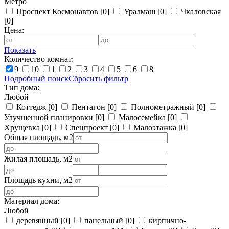
Метро
Проспект Космонавтов
[0]
Уралмаш
[0]
Чкаловская
[0]
Цена:
Показать
Количество комнат:
9
10
1
2
3
4
5
6
8
Подробный поиск
Сбросить фильтр
Тип дома:
Любой
Коттедж
[0]
Пентагон
[0]
Полнометражный
[0]
Улучшенной планировки
[0]
Малосемейка
[0]
Хрущевка
[0]
Спецпроект
[0]
Малоэтажка
[0]
Общая площадь, м2
Жилая площадь, м2
Площадь кухни, м2
Материал дома:
Любой
деревянный
[0]
панельный
[0]
кирпично-