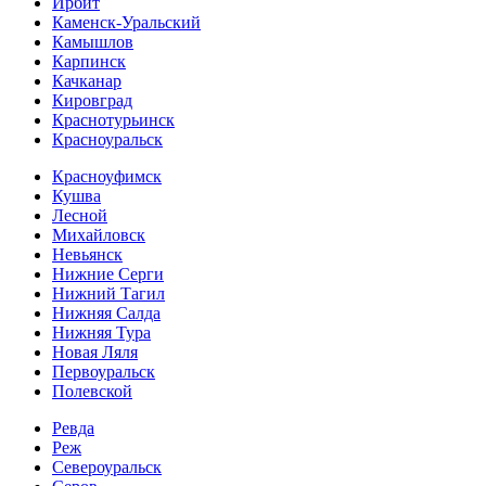
Ирбит
Каменск-Уральский
Камышлов
Карпинск
Качканар
Кировград
Краснотурьинск
Красноуральск
Красноуфимск
Кушва
Лесной
Михайловск
Невьянск
Нижние Серги
Нижний Тагил
Нижняя Салда
Нижняя Тура
Новая Ляля
Первоуральск
Полевской
Ревда
Реж
Североуральск