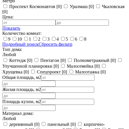
Метро
Проспект Космонавтов
[0]
Уралмаш
[0]
Чкаловская
[0]
Цена:
Показать
Количество комнат:
9
10
1
2
3
4
5
6
8
Подробный поиск
Сбросить фильтр
Тип дома:
Любой
Коттедж
[0]
Пентагон
[0]
Полнометражный
[0]
Улучшенной планировки
[0]
Малосемейка
[0]
Хрущевка
[0]
Спецпроект
[0]
Малоэтажка
[0]
Общая площадь, м2
Жилая площадь, м2
Площадь кухни, м2
Материал дома:
Любой
деревянный
[0]
панельный
[0]
кирпично-