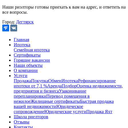
Наши риэлторы готовы приехать к вам на адрес, и ответить на
все вопросы.
Город:
Дегтярск
Главная
Ипотека
Семейная ипотека
Сертификаты
Горящие вакансии
Наши объекты
О компании
Услуги
Продажа
Покупка
Обмен
Ипотека
Рефинансирование
ипотеки от 7,1 %
Аренда
Подбор
Оценка недвижимости,
предприятия и бизнеса
Узаконивание
перепланировки
Перевод помещения в
нежилое
Жилищные сертификаты
Быстрая продажа
вашей недвижимости
Юридическое
сопровождение
Юридические услуги
Продажа Яхт
Школа риелторов
Отзывы
Контакты