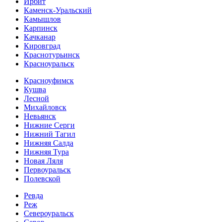
Ирбит
Каменск-Уральский
Камышлов
Карпинск
Качканар
Кировград
Краснотурьинск
Красноуральск
Красноуфимск
Кушва
Лесной
Михайловск
Невьянск
Нижние Серги
Нижний Тагил
Нижняя Салда
Нижняя Тура
Новая Ляля
Первоуральск
Полевской
Ревда
Реж
Североуральск