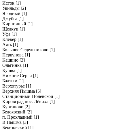
Исток
[1]
Увильды
[2]
Ягодный
[1]
Джубга
[1]
Кирпичный
[1]
Щелкун
[1]
Уфа
[1]
Клевер
[1]
Аять
[1]
Большое Седельниково
[1]
Первунова
[1]
Кашино
[3]
Ольгинка
[1]
Кушва
[1]
Нижние Серги
[1]
Балтым
[1]
Верхотурье
[1]
Верхняя Пышма
[5]
Станционный-Полевской
[1]
Кировград пос. Лёвиха
[1]
Курганово
[2]
Белоярский
[2]
п. Прохладный
[1]
В.Пышма
[3]
Березовский
[1]