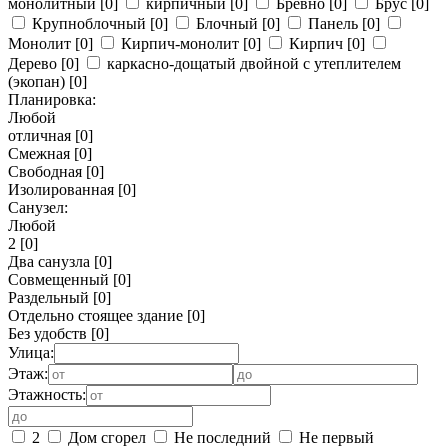
монолитный
[0]
кирпичный
[0]
Бревно
[0]
Брус
[0]
Крупноблочный
[0]
Блочный
[0]
Панель
[0]
Монолит
[0]
Кирпич-монолит
[0]
Кирпич
[0]
Дерево
[0]
каркасно-дощатый двойной с утеплителем
(экопан)
[0]
Планировка:
Любой
отличная
[0]
Смежная
[0]
Свободная
[0]
Изолированная
[0]
Санузел:
Любой
2
[0]
Два санузла
[0]
Совмещенный
[0]
Раздельный
[0]
Отдельно стоящее здание
[0]
Без удобств
[0]
Улица:
Этаж:
Этажность:
2
Дом сгорел
Не последний
Не первый