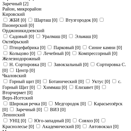
Заречный
[2]
Район, микрорайон
Кировский
ЖБИ
[0]
Шарташ
[0]
Втузгородок
[0]
Пионерский
[0]
Орджоникидзевский
Садовый
[0]
Уралмаш
[0]
Эльмаш
[0]
Октябрьский
Птицефабрика
[0]
Парковый
[0]
Синие камни
[0]
Кольцово
[0]
Лечебный
[0]
Компрессорный
[0]
Железнодорожный
Н. Сортировка
[0]
Завокзальный
[0]
Сортировка С.
[0]
Центр
[0]
Чкаловский
Горный щит
[0]
Ботанический
[0]
Уктус
[0]
с.
Горный Щит
[0]
Химмаш
[0]
Елизавет
[0]
Вторчермет
[0]
Верх-Исетский
Широкая речка
[0]
Медгородок
[0]
Карасьеозёрск
[0]
Заречный
[0]
ВИЗ
[0]
Ленинский
УНЦ
[0]
Юго-западный
[0]
Совхоз
[0]
Краснолесье
[0]
Академический
[0]
Автовокзал
[0]