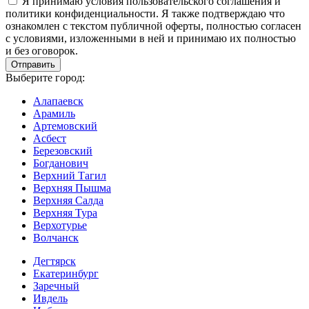
Я принимаю условия пользовательского соглашения и
политики конфиденциальности. Я также подтверждаю что
ознакомлен с текстом публичной оферты, полностью согласен
с условиями, изложенными в ней и принимаю их полностью
и без оговорок.
Выберите город:
Алапаевск
Арамиль
Артемовский
Асбест
Березовский
Богданович
Верхний Тагил
Верхняя Пышма
Верхняя Салда
Верхняя Тура
Верхотурье
Волчанск
Дегтярск
Екатеринбург
Заречный
Ивдель