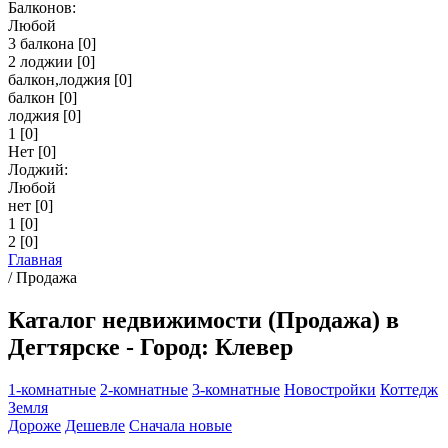
Балконов:
Любой
3 балкона
[0]
2 лоджии
[0]
балкон,лоджия
[0]
балкон
[0]
лоджия
[0]
1
[0]
Нет
[0]
Лоджий:
Любой
нет
[0]
1
[0]
2
[0]
Главная
/
Продажа
Каталог недвижимости (Продажа) в
Дегтярске - Город: Клевер
1-комнатные
2-комнатные
3-комнатные
Новостройки
Коттедж
Земля
Дороже
Дешевле
Сначала новые