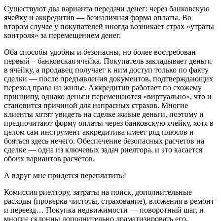
Существуют два варианта передачи денег: через банковскую
ячейку и аккредитив — безналичная форма оплаты. Во
втором случае у покупателей иногда возникает страх «утраты
контроля» за перемещением денег.
Оба способы удобны и безопасны, но более востребован
первый – банковская ячейка. Покупатель закладывает деньги
в ячейку, а продавец получает к ним доступ только по факту
сделки — после предъявления документов, подтверждающих
переход права на жилье. Аккредитив работает по схожему
принципу, однако деньги перемещаются «виртуально», что и
становится причиной для напрасных страхов. Многие
клиенты хотят увидеть на сделке живые деньги, поэтому и
предпочитают форму оплаты через банковскую ячейку, хотя в
целом сам инструмент аккредитива имеет ряд плюсов и
бояться здесь нечего. Обеспечение безопасных расчетов на
сделке — одна из ключевых задач риелтора, и это касается
обоих вариантов расчетов.
А вдруг мне придется переплатить?
Комиссия риелтору, затраты на поиск, дополнительные
расходы (проверка чистоты, страхование), вложения в ремонт
и переезд… Покупка недвижимости — поворотный шаг, и
многие склонны дополнительно драматизировать его,