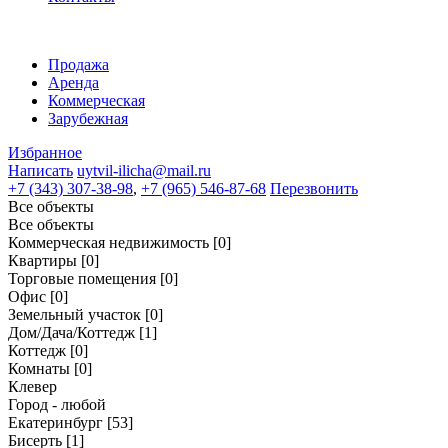
Продажа
Аренда
Коммерческая
Зарубежная
Избранное
Написать
uytvil-ilicha@mail.ru
+7 (343) 307-38-98
,
+7 (965) 546-87-68
Перезвонить
Все объекты
Все объекты
Коммерческая недвижимость
[0]
Квартиры
[0]
Торговые помещения
[0]
Офис
[0]
Земельный участок
[0]
Дом/Дача/Коттедж
[1]
Коттедж
[0]
Комнаты
[0]
Клевер
Город - любой
Екатеринбург
[53]
Бисерть
[1]