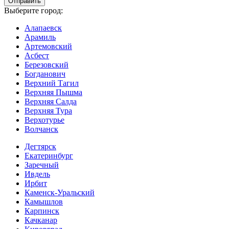
Выберите город:
Алапаевск
Арамиль
Артемовский
Асбест
Березовский
Богданович
Верхний Тагил
Верхняя Пышма
Верхняя Салда
Верхняя Тура
Верхотурье
Волчанск
Дегтярск
Екатеринбург
Заречный
Ивдель
Ирбит
Каменск-Уральский
Камышлов
Карпинск
Качканар