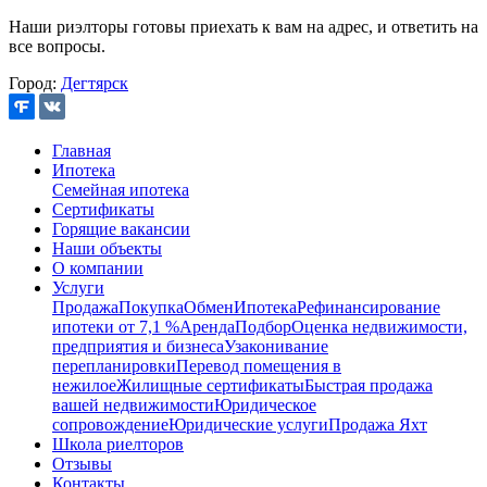
Наши риэлторы готовы приехать к вам на адрес, и ответить на
все вопросы.
Город:
Дегтярск
Главная
Ипотека
Семейная ипотека
Сертификаты
Горящие вакансии
Наши объекты
О компании
Услуги
Продажа
Покупка
Обмен
Ипотека
Рефинансирование
ипотеки от 7,1 %
Аренда
Подбор
Оценка недвижимости,
предприятия и бизнеса
Узаконивание
перепланировки
Перевод помещения в
нежилое
Жилищные сертификаты
Быстрая продажа
вашей недвижимости
Юридическое
сопровождение
Юридические услуги
Продажа Яхт
Школа риелторов
Отзывы
Контакты