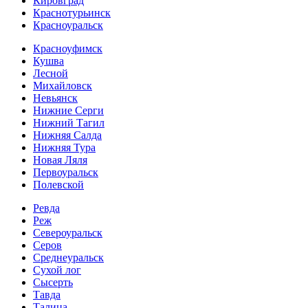
Кировград
Краснотурьинск
Красноуральск
Красноуфимск
Кушва
Лесной
Михайловск
Невьянск
Нижние Серги
Нижний Тагил
Нижняя Салда
Нижняя Тура
Новая Ляля
Первоуральск
Полевской
Ревда
Реж
Североуральск
Серов
Среднеуральск
Сухой лог
Сысерть
Тавда
Талица