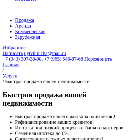
Продажа
Аренда
Коммерческая
Зарубежная
Избранное
Написать
uytvil-ilicha@mail.ru
+7 (343) 307-38-98
,
+7 (965) 546-87-68
Перезвонить
Главная
/
Услуги
/
Быстрая продажа вашей недвижимости
Быстрая продажа вашей
недвижимости
Быстрая продажа вашего жилья за один месяц!
Рефинансирование ваших кредитов!
Ипотека под низкий процент от банков партнеров
Семейная ипотека до 6%
Согласование сложных перепланировок!