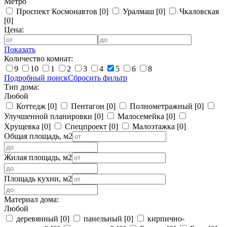
Метро
Проспект Космонавтов
[0]
Уралмаш
[0]
Чкаловская
[0]
Цена:
Показать
Количество комнат:
9
10
1
2
3
4
5
6
8
Подробный поиск
Сбросить фильтр
Тип дома:
Любой
Коттедж
[0]
Пентагон
[0]
Полнометражный
[0]
Улучшенной планировки
[0]
Малосемейка
[0]
Хрущевка
[0]
Спецпроект
[0]
Малоэтажка
[0]
Общая площадь, м2
Жилая площадь, м2
Площадь кухни, м2
Материал дома:
Любой
деревянный
[0]
панельный
[0]
кирпично-