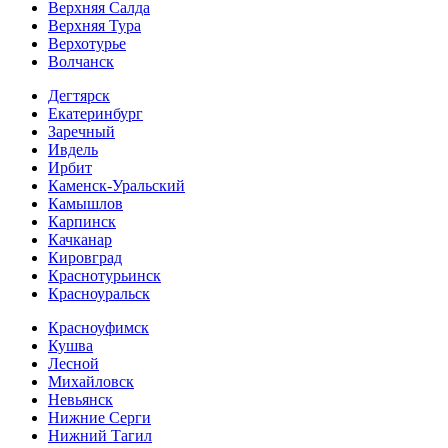
Верхняя Салда
Верхняя Тура
Верхотурье
Волчанск
Дегтярск
Екатеринбург
Заречный
Ивдель
Ирбит
Каменск-Уральский
Камышлов
Карпинск
Качканар
Кировград
Краснотурьинск
Красноуральск
Красноуфимск
Кушва
Лесной
Михайловск
Невьянск
Нижние Серги
Нижний Тагил