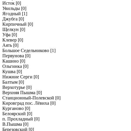
Исток
[0]
Увильды
[0]
Ягодный
[1]
Джубга
[0]
Кирпичный
[0]
Щелкун
[0]
Уфа
[0]
Клевер
[0]
Аять
[0]
Большое Седельниково
[1]
Первунова
[0]
Кашино
[0]
Ольгинка
[0]
Кушва
[0]
Нижние Серги
[0]
Балтым
[0]
Верхотурье
[0]
Верхняя Пышма
[0]
Станционный-Полевской
[0]
Кировград пос. Лёвиха
[0]
Курганово
[0]
Белоярский
[0]
п. Прохладный
[0]
В.Пышма
[0]
Березовский
[0]