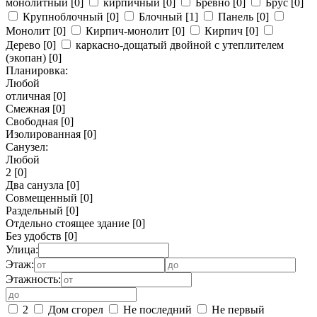
монолитный
[0]
кирпичный
[0]
Бревно
[0]
Брус
[0]
Крупноблочный
[0]
Блочный
[1]
Панель
[0]
Монолит
[0]
Кирпич-монолит
[0]
Кирпич
[0]
Дерево
[0]
каркасно-дощатый двойной с утеплителем
(экопан)
[0]
Планировка:
Любой
отличная
[0]
Смежная
[0]
Свободная
[0]
Изолированная
[0]
Санузел:
Любой
2
[0]
Два санузла
[0]
Совмещенный
[0]
Раздельный
[0]
Отдельно стоящее здание
[0]
Без удобств
[0]
Улица:
Этаж:
Этажность:
2
Дом сгорел
Не последний
Не первый