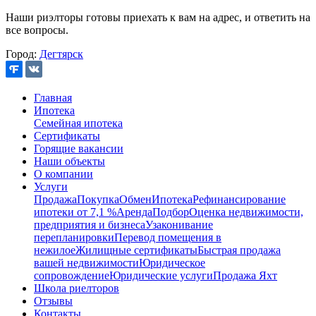
Наши риэлторы готовы приехать к вам на адрес, и ответить на
все вопросы.
Город:
Дегтярск
Главная
Ипотека
Семейная ипотека
Сертификаты
Горящие вакансии
Наши объекты
О компании
Услуги
Продажа
Покупка
Обмен
Ипотека
Рефинансирование
ипотеки от 7,1 %
Аренда
Подбор
Оценка недвижимости,
предприятия и бизнеса
Узаконивание
перепланировки
Перевод помещения в
нежилое
Жилищные сертификаты
Быстрая продажа
вашей недвижимости
Юридическое
сопровождение
Юридические услуги
Продажа Яхт
Школа риелторов
Отзывы
Контакты