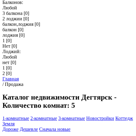
Балконов:
Любой
3 балкона
[0]
2 лоджии
[0]
балкон,лоджия
[0]
балкон
[0]
лоджия
[0]
1
[0]
Нет
[0]
Лоджий:
Любой
нет
[0]
1
[0]
2
[0]
Главная
/
Продажа
Каталог недвижимости Дегтярск -
Количество комнат: 5
1-комнатные
2-комнатные
3-комнатные
Новостройки
Коттедж
Земля
Дороже
Дешевле
Сначала новые