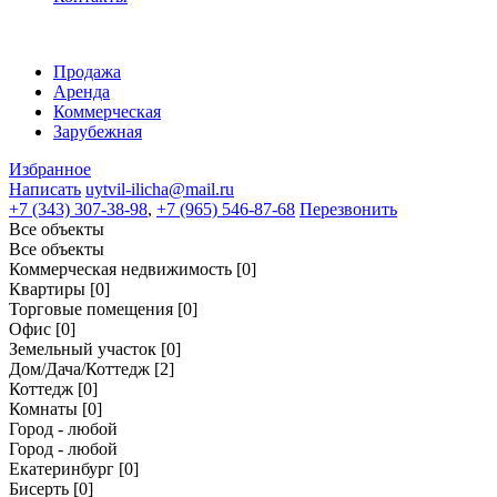
Продажа
Аренда
Коммерческая
Зарубежная
Избранное
Написать
uytvil-ilicha@mail.ru
+7 (343) 307-38-98
,
+7 (965) 546-87-68
Перезвонить
Все объекты
Все объекты
Коммерческая недвижимость
[0]
Квартиры
[0]
Торговые помещения
[0]
Офис
[0]
Земельный участок
[0]
Дом/Дача/Коттедж
[2]
Коттедж
[0]
Комнаты
[0]
Город - любой
Город - любой
Екатеринбург
[0]
Бисерть
[0]