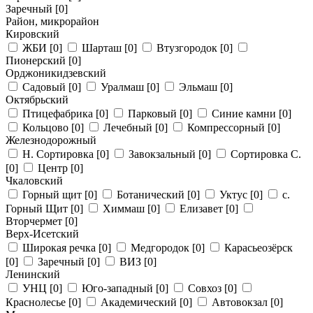
Заречный
[0]
Район, микрорайон
Кировский
ЖБИ
[0]
Шарташ
[0]
Втузгородок
[0]
Пионерский
[0]
Орджоникидзевский
Садовый
[0]
Уралмаш
[0]
Эльмаш
[0]
Октябрьский
Птицефабрика
[0]
Парковый
[0]
Синие камни
[0]
Кольцово
[0]
Лечебный
[0]
Компрессорный
[0]
Железнодорожный
Н. Сортировка
[0]
Завокзальный
[0]
Сортировка С.
[0]
Центр
[0]
Чкаловский
Горный щит
[0]
Ботанический
[0]
Уктус
[0]
с.
Горный Щит
[0]
Химмаш
[0]
Елизавет
[0]
Вторчермет
[0]
Верх-Исетский
Широкая речка
[0]
Медгородок
[0]
Карасьеозёрск
[0]
Заречный
[0]
ВИЗ
[0]
Ленинский
УНЦ
[0]
Юго-западный
[0]
Совхоз
[0]
Краснолесье
[0]
Академический
[0]
Автовокзал
[0]