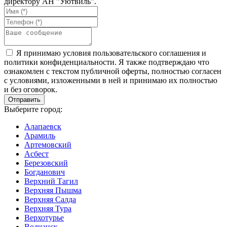
директору АН "Уютвиль".
Я принимаю условия пользовательского соглашения и
политики конфиденциальности. Я также подтверждаю что
ознакомлен с текстом публичной оферты, полностью согласен
с условиями, изложенными в ней и принимаю их полностью
и без оговорок.
Выберите город:
Алапаевск
Арамиль
Артемовский
Асбест
Березовский
Богданович
Верхний Тагил
Верхняя Пышма
Верхняя Салда
Верхняя Тура
Верхотурье
Волчанск