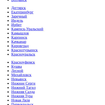
Дегтярск
Екатеринбург
Заречный
Ивдель
Ирбит
Каменск-Уральский
Камышлов
Карпинск
Качканар
Кировград
Краснотурьинск
Красноуральск
Красноуфимск
Кушва
Лесной
Михайловск
Невьянск
Нижние Серги
Нижний Тагил
Нижняя Салда
Нижняя Тура
Новая Ляля
Первоуральск