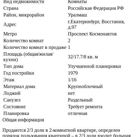
Вид недвижимости
Комнаты
Страна
Российская Федерация РФ
Район, микрорайон
Уралмаш
г.Екатеринбург, Восстания,
Адрес
д.97
Метро
Проспект Космонавтов
Количество комнат
2
Количество комнат в продаже
1
Площадь (общая/жилая/
32/17.7/8 кв. м
кухни)
Тип дома
Улучшенной планировки
Год постройки
1979
Этаж
1/16
Материал дома
Крупноблочный
Лоджий
нет
Санузел
Раздельный
Состояние
Требует ремонта
Планировка
отличная
Общая информация
Продаются 2/3 доли в 2-комнатной квартире, определен
порядок пользования квартирой – в 2/3 доли входит большая