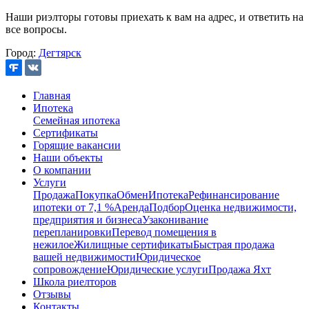
Наши риэлторы готовы приехать к вам на адрес, и ответить на
все вопросы.
Город:
Дегтярск
Главная
Ипотека
Семейная ипотека
Сертификаты
Горящие вакансии
Наши объекты
О компании
Услуги
Продажа
Покупка
Обмен
Ипотека
Рефинансирование
ипотеки от 7,1 %
Аренда
Подбор
Оценка недвижимости,
предприятия и бизнеса
Узаконивание
перепланировки
Перевод помещения в
нежилое
Жилищные сертификаты
Быстрая продажа
вашей недвижимости
Юридическое
сопровождение
Юридические услуги
Продажа Яхт
Школа риелторов
Отзывы
Контакты