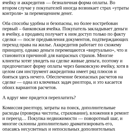
ячейку и аккредитив — безналичная форма оплаты. Во
втором случае у покупателей иногда возникает страх «утраты
контроля» за перемещением денег.
Оба способы удобны и безопасны, но более востребован
первый – банковская ячейка. Покупатель закладывает деньги
в ячейку, а продавец получает к ним доступ только по факту
сделки — после предъявления документов, подтверждающих
переход права на жилье. Аккредитив работает по схожему
принципу, однако деньги перемещаются «виртуально», что и
становится причиной для напрасных страхов. Многие
клиенты хотят увидеть на сделке живые деньги, поэтому и
предпочитают форму оплаты через банковскую ячейку, хотя в
целом сам инструмент аккредитива имеет ряд плюсов и
бояться здесь нечего. Обеспечение безопасных расчетов на
сделке — одна из ключевых задач риелтора, и это касается
обоих вариантов расчетов.
А вдруг мне придется переплатить?
Комиссия риелтору, затраты на поиск, дополнительные
расходы (проверка чистоты, страхование), вложения в ремонт
и переезд… Покупка недвижимости — поворотный шаг, и
многие склонны дополнительно драматизировать его,
опасаясь несусветных и непосильных дополнительных