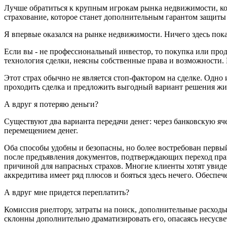
Лучше обратиться к крупным игрокам рынка недвижимости, кот
страхование, которое станет дополнительным гарантом защиты
Я впервые оказался на рынке недвижимости. Ничего здесь пок
Если вы - не профессиональный инвестор, то покупка или про
технология сделки, неясны собственные права и возможности. 
Этот страх обычно не является стоп-фактором на сделке. Одно 
проходить сделка и предложить выгодный вариант решения жил
А вдруг я потеряю деньги?
Существуют два варианта передачи денег: через банковскую яч
перемещением денег.
Оба способы удобны и безопасны, но более востребован первый 
после предъявления документов, подтверждающих переход прав
причиной для напрасных страхов. Многие клиенты хотят увидет
аккредитива имеет ряд плюсов и бояться здесь нечего. Обеспеч
А вдруг мне придется переплатить?
Комиссия риелтору, затраты на поиск, дополнительные расход
склонны дополнительно драматизировать его, опасаясь несусв