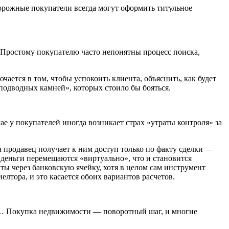
орожные покупатели всегда могут оформить титульное
 Простому покупателю часто непонятны процесс поиска,
ается в том, чтобы успокоить клиента, объяснить, как будет
подводных камней», которых стоило бы бояться.
е у покупателей иногда возникает страх «утраты контроля» за
а продавец получает к ним доступ только по факту сделки —
деньги перемещаются «виртуально», что и становится
ы через банковскую ячейку, хотя в целом сам инструмент
елтора, и это касается обоих вариантов расчетов.
езд… Покупка недвижимости — поворотный шаг, и многие