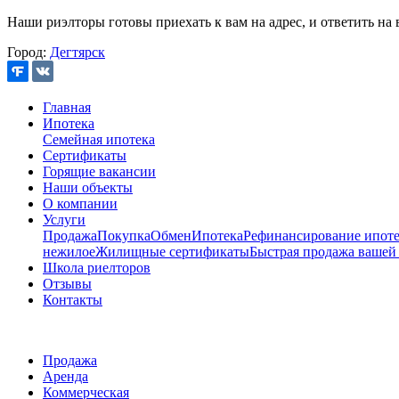
Наши риэлторы готовы приехать к вам на адрес, и ответить на 
Город:
Дегтярск
Главная
Ипотека
Семейная ипотека
Сертификаты
Горящие вакансии
Наши объекты
О компании
Услуги
Продажа
Покупка
Обмен
Ипотека
Рефинансирование ипоте
нежилое
Жилищные сертификаты
Быстрая продажа вашей
Школа риелторов
Отзывы
Контакты
Продажа
Аренда
Коммерческая