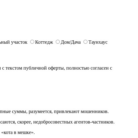
ьный участок
Коттедж
Дом/Дача
Таунхаус
с текстом публичной оферты, полностью согласен с
рупные суммы, разумеется, привлекают мошенников.
саются, скорее, недобросовестных агентов-частников.
 «кота в мешке».