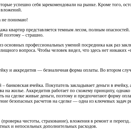
орые успешно себя зарекомендовали на рынке. Кроме того, ост
 вложений.
а не понимаю!
дажа квартир представляется темным лесом, полным опасностей.
И поэтому – страшно.
из основных профессиональных умений посредника как раз заключ
ищного вопроса. Чтобы человек видел, что здесь нет никаких «
ейку и аккредитив — безналичная форма оплаты. Во втором случа
– банковская ячейка. Покупатель закладывает деньги в ячейку, 
а на жилье. Аккредитив работает по схожему принципу, однако 
ь на сделке живые деньги, поэтому и предпочитают форму оплат
ение безопасных расчетов на сделке — одна из ключевых задач ри
ы (проверка чистоты, страхование), вложения в ремонт и пере
етных и непосильных дополнительных расходов.