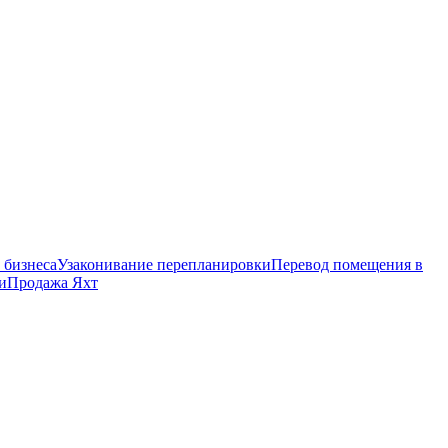
 бизнеса
Узаконивание перепланировки
Перевод помещения в
и
Продажа Яхт