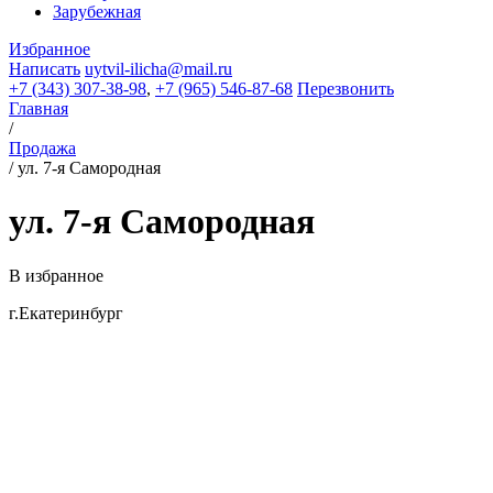
Зарубежная
Избранное
Написать
uytvil-ilicha@mail.ru
+7 (343) 307-38-98
,
+7 (965) 546-87-68
Перезвонить
Главная
/
Продажа
/
ул. 7-я Самородная
ул. 7-я Самородная
В избранное
г.Екатеринбург