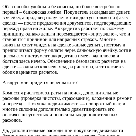
Оба способы удобны и безопасны, но более востребован
первый – банковская ячейка. Покупатель закладывает деньги
в ячейку, а продавец получает к ним доступ только по факту
сделки — после предъявления документов, подтверждающих
переход права на жилье. Аккредитив работает по схожему
принципу, однако деньги перемещаются «виртуально», что и
становится причиной для напрасных страхов. Многие
клиенты хотят увидеть на сделке живые деньги, поэтому и
предпочитают форму оплаты через банковскую ячейку, хотя в
целом сам инструмент аккредитива имеет ряд плюсов и
бояться здесь нечего. Обеспечение безопасных расчетов на
сделке — одна из ключевых задач риелтора, и это касается
обоих вариантов расчетов.
А вдруг мне придется переплатить?
Комиссия риелтору, затраты на поиск, дополнительные
расходы (проверка чистоты, страхование), вложения в ремонт
и переезд… Покупка недвижимости — поворотный шаг, и
многие склонны дополнительно драматизировать его,
опасаясь несусветных и непосильных дополнительных
расходов.
Да, дополнительные расходы при покупке недвижимости
будут, поэтому лучше просчитать их заранее. Это можно