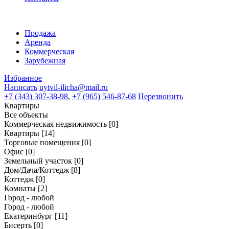
Продажа
Аренда
Коммерческая
Зарубежная
Избранное
Написать
uytvil-ilicha@mail.ru
+7 (343) 307-38-98
,
+7 (965) 546-87-68
Перезвонить
Квартиры
Все объекты
Коммерческая недвижимость
[0]
Квартиры
[14]
Торговые помещения
[0]
Офис
[0]
Земельный участок
[0]
Дом/Дача/Коттедж
[8]
Коттедж
[0]
Комнаты
[2]
Город - любой
Город - любой
Екатеринбург
[11]
Бисерть
[0]