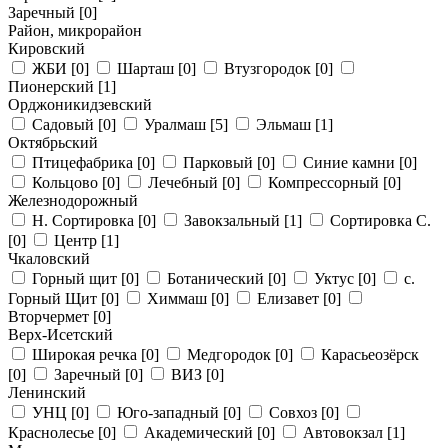
Заречный
[0]
Район, микрорайон
Кировский
ЖБИ
[0]
Шарташ
[0]
Втузгородок
[0]
Пионерский
[1]
Орджоникидзевский
Садовый
[0]
Уралмаш
[5]
Эльмаш
[1]
Октябрьский
Птицефабрика
[0]
Парковый
[0]
Синие камни
[0]
Кольцово
[0]
Лечебный
[0]
Компрессорный
[0]
Железнодорожный
Н. Сортировка
[0]
Завокзальный
[1]
Сортировка С.
[0]
Центр
[1]
Чкаловский
Горный щит
[0]
Ботанический
[0]
Уктус
[0]
с.
Горный Щит
[0]
Химмаш
[0]
Елизавет
[0]
Вторчермет
[0]
Верх-Исетский
Широкая речка
[0]
Медгородок
[0]
Карасьеозёрск
[0]
Заречный
[0]
ВИЗ
[0]
Ленинский
УНЦ
[0]
Юго-западный
[0]
Совхоз
[0]
Краснолесье
[0]
Академический
[0]
Автовокзал
[1]