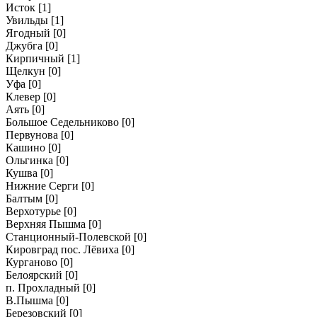
Исток
[1]
Увильды
[1]
Ягодный
[0]
Джубга
[0]
Кирпичный
[1]
Щелкун
[0]
Уфа
[0]
Клевер
[0]
Аять
[0]
Большое Седельниково
[0]
Первунова
[0]
Кашино
[0]
Ольгинка
[0]
Кушва
[0]
Нижние Серги
[0]
Балтым
[0]
Верхотурье
[0]
Верхняя Пышма
[0]
Станционный-Полевской
[0]
Кировград пос. Лёвиха
[0]
Курганово
[0]
Белоярский
[0]
п. Прохладный
[0]
В.Пышма
[0]
Березовский
[0]