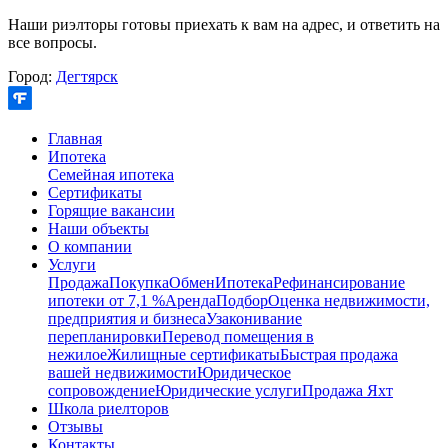
Наши риэлторы готовы приехать к вам на адрес, и ответить на
все вопросы.
Город:
Дегтярск
Главная
Ипотека
Семейная ипотека
Сертификаты
Горящие вакансии
Наши объекты
О компании
Услуги
Продажа
Покупка
Обмен
Ипотека
Рефинансирование
ипотеки от 7,1 %
Аренда
Подбор
Оценка недвижимости,
предприятия и бизнеса
Узаконивание
перепланировки
Перевод помещения в
нежилое
Жилищные сертификаты
Быстрая продажа
вашей недвижимости
Юридическое
сопровождение
Юридические услуги
Продажа Яхт
Школа риелторов
Отзывы
Контакты