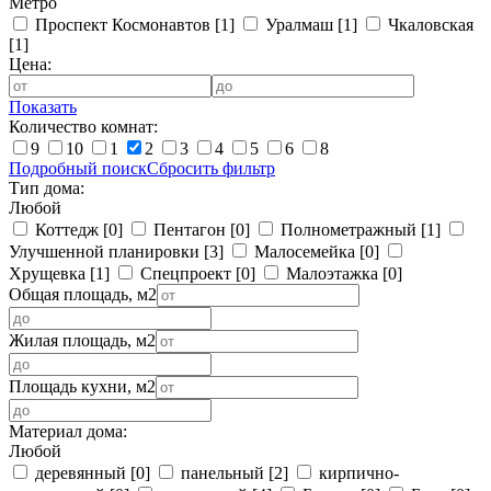
Метро
Проспект Космонавтов
[1]
Уралмаш
[1]
Чкаловская
[1]
Цена:
Показать
Количество комнат:
9
10
1
2
3
4
5
6
8
Подробный поиск
Сбросить фильтр
Тип дома:
Любой
Коттедж
[0]
Пентагон
[0]
Полнометражный
[1]
Улучшенной планировки
[3]
Малосемейка
[0]
Хрущевка
[1]
Спецпроект
[0]
Малоэтажка
[0]
Общая площадь, м2
Жилая площадь, м2
Площадь кухни, м2
Материал дома:
Любой
деревянный
[0]
панельный
[2]
кирпично-