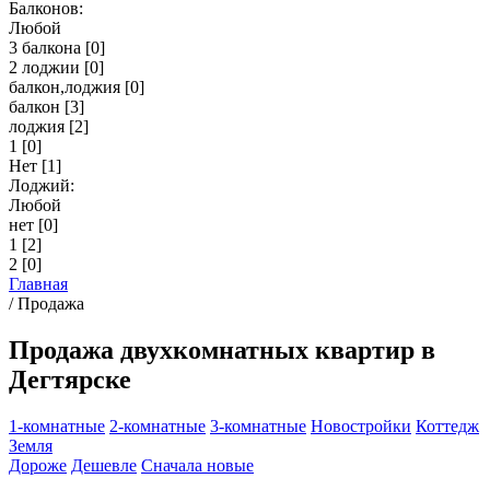
Балконов:
Любой
3 балкона
[0]
2 лоджии
[0]
балкон,лоджия
[0]
балкон
[3]
лоджия
[2]
1
[0]
Нет
[1]
Лоджий:
Любой
нет
[0]
1
[2]
2
[0]
Главная
/
Продажа
Продажа двухкомнатных квартир в
Дегтярске
1-комнатные
2-комнатные
3-комнатные
Новостройки
Коттедж
Земля
Дороже
Дешевле
Сначала новые