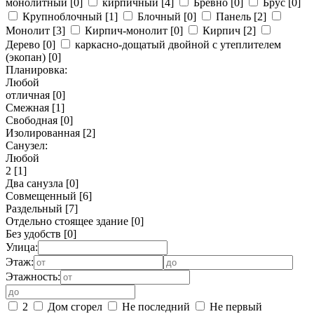
монолитный
[0]
кирпичный
[4]
Бревно
[0]
Брус
[0]
Крупноблочный
[1]
Блочный
[0]
Панель
[2]
Монолит
[3]
Кирпич-монолит
[0]
Кирпич
[2]
Дерево
[0]
каркасно-дощатый двойной с утеплителем
(экопан)
[0]
Планировка:
Любой
отличная
[0]
Смежная
[1]
Свободная
[0]
Изолированная
[2]
Санузел:
Любой
2
[1]
Два санузла
[0]
Совмещенный
[6]
Раздельный
[7]
Отдельно стоящее здание
[0]
Без удобств
[0]
Улица:
Этаж:
Этажность:
2
Дом сгорел
Не последний
Не первый