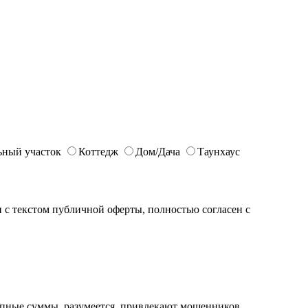
ьный участок
Коттедж
Дом/Дача
Таунхаус
с текстом публичной оферты, полностью согласен с
рупные суммы, разумеется, привлекают мошенников.