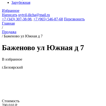
Зарубежная
Избранное
Написать
uytvil-ilicha@mail.ru
+7 (343) 307-38-98
,
+7 (965) 546-87-68
Перезвонить
Главная
/
Продажа
/
Баженово ул Южная д 7
Баженово ул Южная д 7
В избранное
г.Белоярский
Стоимость
700 010 Р