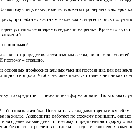
о большому счету, известные телесюжеты про черных маклеров ка
 риск, при работе с частным маклером всегда есть риск получить
орые успешно себя зарекомендовали на рынке. Кроме того, ост
 вложений.
а не понимаю!
дажа квартир представляется темным лесом, полным опасностей.
И поэтому – страшно.
из основных профессиональных умений посредника как раз заключ
ищного вопроса. Чтобы человек видел, что здесь нет никаких «
ейку и аккредитив — безналичная форма оплаты. Во втором случа
– банковская ячейка. Покупатель закладывает деньги в ячейку, 
а на жилье. Аккредитив работает по схожему принципу, однако 
ь на сделке живые деньги, поэтому и предпочитают форму оплат
ение безопасных расчетов на сделке — одна из ключевых задач ри