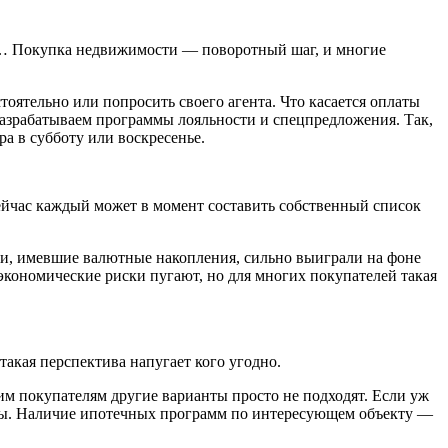
езд… Покупка недвижимости — поворотный шаг, и многие
оятельно или попросить своего агента. Что касается оплаты
 разрабатываем программы лояльности и спецпредложения. Так,
а в субботу или воскресенье.
йчас каждый может в момент составить собственный список
ли, имевшие валютные накопления, сильно выиграли на фоне
 экономические риски пугают, но для многих покупателей такая
акая перспектива напугает кого угодно.
им покупателям другие варианты просто не подходят. Если уж
оры. Наличие ипотечных программ по интересующем объекту —