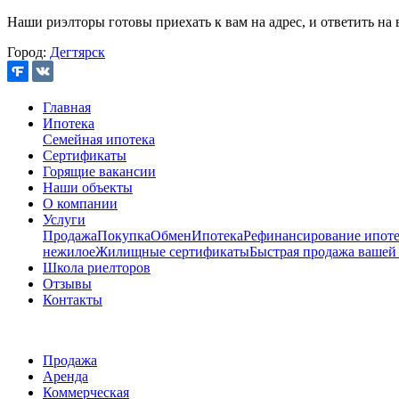
Наши риэлторы готовы приехать к вам на адрес, и ответить на 
Город:
Дегтярск
Главная
Ипотека
Семейная ипотека
Сертификаты
Горящие вакансии
Наши объекты
О компании
Услуги
Продажа
Покупка
Обмен
Ипотека
Рефинансирование ипоте
нежилое
Жилищные сертификаты
Быстрая продажа вашей
Школа риелторов
Отзывы
Контакты
Продажа
Аренда
Коммерческая