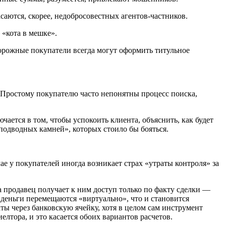
саются, скорее, недобросовестных агентов-частников.
 «кота в мешке».
орожные покупатели всегда могут оформить титульное
 Простому покупателю часто непонятны процесс поиска,
ается в том, чтобы успокоить клиента, объяснить, как будет
подводных камней», которых стоило бы бояться.
е у покупателей иногда возникает страх «утраты контроля» за
а продавец получает к ним доступ только по факту сделки —
деньги перемещаются «виртуально», что и становится
ы через банковскую ячейку, хотя в целом сам инструмент
елтора, и это касается обоих вариантов расчетов.