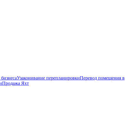
 бизнеса
Узаконивание перепланировки
Перевод помещения в
и
Продажа Яхт