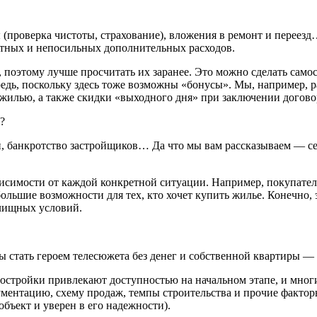
ы (проверка чистоты, страхование), вложения в ремонт и пере
етных и непосильных дополнительных расходов.
поэтому лучше просчитать их заранее. Это можно сделать самост
ередь, поскольку здесь тоже возможны «бонусы». Мы, например,
жилью, а также скидки «выходного дня» при заключении договор
?
, банкротство застройщиков… Да что мы вам рассказываем — се
ависимости от каждой конкретной ситуации. Например, покупате
большие возможности для тех, кто хочет купить жилье. Конечно,
илищных условий.
 стать героем телесюжета без денег и собственной квартиры — т
востройки привлекают доступностью на начальном этапе, и мног
кументацию, схему продаж, темпы строительства и прочие факт
бъект и уверен в его надежности).