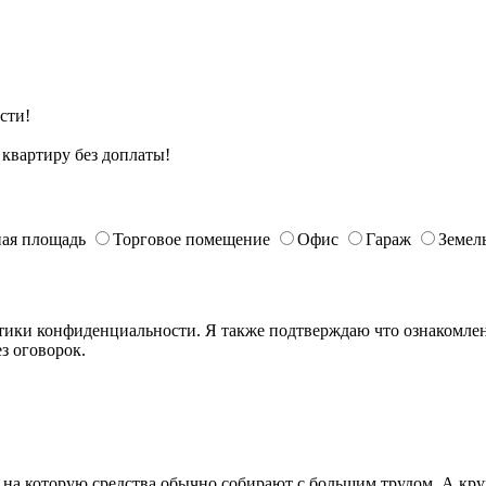
сти!
квартиру без доплаты!
ая площадь
Торговое помещение
Офис
Гараж
Земел
ики конфиденциальности. Я также подтверждаю что ознакомлен 
з оговорок.
е, на которую средства обычно собирают с большим трудом. А к