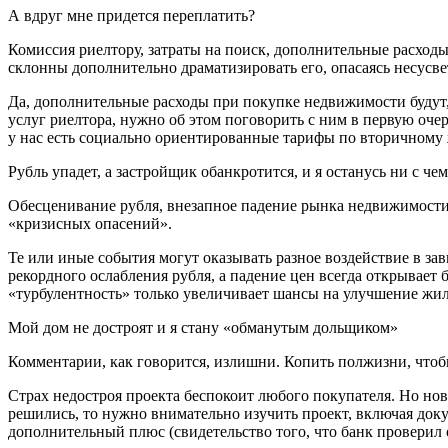
А вдруг мне придется переплатить?
Комиссия риелтору, затраты на поиск, дополнительные расход
склонны дополнительно драматизировать его, опасаясь несусв
Да, дополнительные расходы при покупке недвижимости будут, 
услуг риелтора, нужно об этом поговорить с ним в первую оч
у нас есть социально ориентированные тарифы по вторичному 
Рубль упадет, а застройщик обанкротится, и я останусь ни с чем
Обесценивание рубля, внезапное падение рынка недвижимости
«кризисных опасений».
Те или иные события могут оказывать разное воздействие в з
рекордного ослабления рубля, а падение цен всегда открывает 
«турбулентность» только увеличивает шансы на улучшение ж
Мой дом не достроят и я стану «обманутым дольщиком»
Комментарии, как говорится, излишни. Копить полжизни, чтобы
Страх недостроя проекта беспокоит любого покупателя. Но но
решились, то нужно внимательно изучить проект, включая до
дополнительный плюс (свидетельство того, что банк проверил о