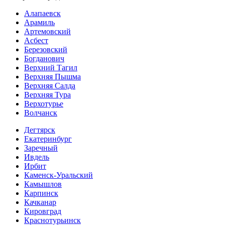
Алапаевск
Арамиль
Артемовский
Асбест
Березовский
Богданович
Верхний Тагил
Верхняя Пышма
Верхняя Салда
Верхняя Тура
Верхотурье
Волчанск
Дегтярск
Екатеринбург
Заречный
Ивдель
Ирбит
Каменск-Уральский
Камышлов
Карпинск
Качканар
Кировград
Краснотурьинск