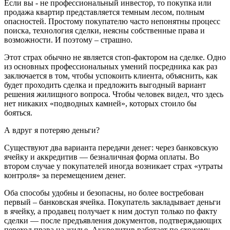
Если вы - не профессиональный инвестор, то покупка или
продажа квартир представляется темным лесом, полным
опасностей. Простому покупателю часто непонятны процесс
поиска, технология сделки, неясны собственные права и
возможности. И поэтому – страшно.
Этот страх обычно не является стоп-фактором на сделке. Одно
из основных профессиональных умений посредника как раз
заключается в том, чтобы успокоить клиента, объяснить, как
будет проходить сделка и предложить выгодный вариант
решения жилищного вопроса. Чтобы человек видел, что здесь
нет никаких «подводных камней», которых стоило бы
бояться.
А вдруг я потеряю деньги?
Существуют два варианта передачи денег: через банковскую
ячейку и аккредитив — безналичная форма оплаты. Во
втором случае у покупателей иногда возникает страх «утраты
контроля» за перемещением денег.
Оба способы удобны и безопасны, но более востребован
первый – банковская ячейка. Покупатель закладывает деньги
в ячейку, а продавец получает к ним доступ только по факту
сделки — после предъявления документов, подтверждающих
переход права на жилье. Аккредитив работает по схожему