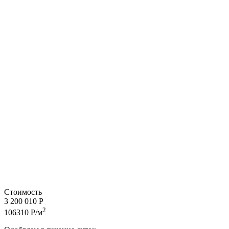
Стоимость
3 200 010 Р
2
106310 Р/м