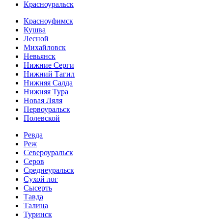
Красноуральск
Красноуфимск
Кушва
Лесной
Михайловск
Невьянск
Нижние Серги
Нижний Тагил
Нижняя Салда
Нижняя Тура
Новая Ляля
Первоуральск
Полевской
Ревда
Реж
Североуральск
Серов
Среднеуральск
Сухой лог
Сысерть
Тавда
Талица
Туринск