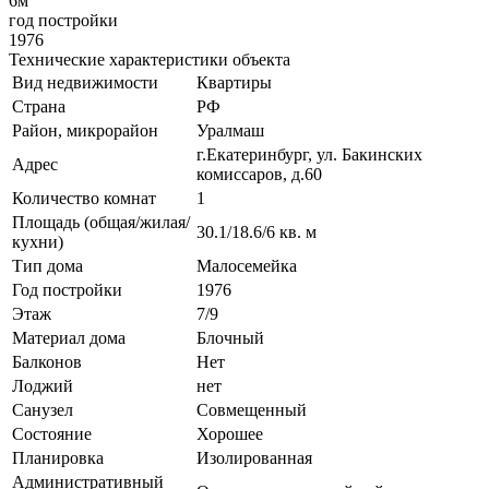
6м
год постройки
1976
Технические характеристики объекта
Вид недвижимости
Квартиры
Страна
РФ
Район, микрорайон
Уралмаш
г.Екатеринбург, ул. Бакинских
Адрес
комиссаров, д.60
Количество комнат
1
Площадь (общая/жилая/
30.1/18.6/6 кв. м
кухни)
Тип дома
Малосемейка
Год постройки
1976
Этаж
7/9
Материал дома
Блочный
Балконов
Нет
Лоджий
нет
Санузел
Совмещенный
Состояние
Хорошее
Планировка
Изолированная
Административный