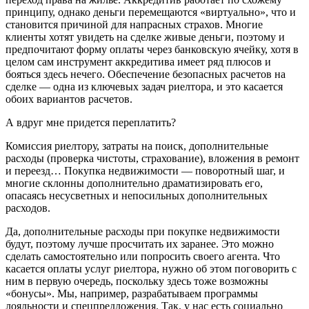
принципу, однако деньги перемещаются «виртуально», что и
становится причиной для напрасных страхов. Многие
клиенты хотят увидеть на сделке живые деньги, поэтому и
предпочитают форму оплаты через банковскую ячейку, хотя в
целом сам инструмент аккредитива имеет ряд плюсов и
бояться здесь нечего. Обеспечение безопасных расчетов на
сделке — одна из ключевых задач риелтора, и это касается
обоих вариантов расчетов.
А вдруг мне придется переплатить?
Комиссия риелтору, затраты на поиск, дополнительные
расходы (проверка чистоты, страхование), вложения в ремонт
и переезд… Покупка недвижимости — поворотный шаг, и
многие склонны дополнительно драматизировать его,
опасаясь несусветных и непосильных дополнительных
расходов.
Да, дополнительные расходы при покупке недвижимости
будут, поэтому лучше просчитать их заранее. Это можно
сделать самостоятельно или попросить своего агента. Что
касается оплаты услуг риелтора, нужно об этом поговорить с
ним в первую очередь, поскольку здесь тоже возможны
«бонусы». Мы, например, разрабатываем программы
лояльности и спецпредложения. Так, у нас есть социально