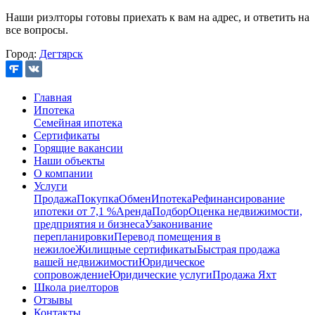
Наши риэлторы готовы приехать к вам на адрес, и ответить на
все вопросы.
Город:
Дегтярск
Главная
Ипотека
Семейная ипотека
Сертификаты
Горящие вакансии
Наши объекты
О компании
Услуги
Продажа
Покупка
Обмен
Ипотека
Рефинансирование
ипотеки от 7,1 %
Аренда
Подбор
Оценка недвижимости,
предприятия и бизнеса
Узаконивание
перепланировки
Перевод помещения в
нежилое
Жилищные сертификаты
Быстрая продажа
вашей недвижимости
Юридическое
сопровождение
Юридические услуги
Продажа Яхт
Школа риелторов
Отзывы
Контакты