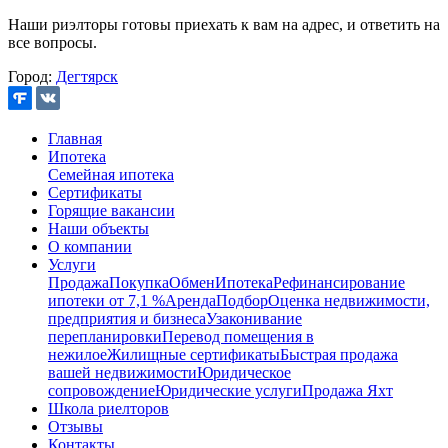
Наши риэлторы готовы приехать к вам на адрес, и ответить на
все вопросы.
Город:
Дегтярск
Главная
Ипотека
Семейная ипотека
Сертификаты
Горящие вакансии
Наши объекты
О компании
Услуги
Продажа
Покупка
Обмен
Ипотека
Рефинансирование
ипотеки от 7,1 %
Аренда
Подбор
Оценка недвижимости,
предприятия и бизнеса
Узаконивание
перепланировки
Перевод помещения в
нежилое
Жилищные сертификаты
Быстрая продажа
вашей недвижимости
Юридическое
сопровождение
Юридические услуги
Продажа Яхт
Школа риелторов
Отзывы
Контакты