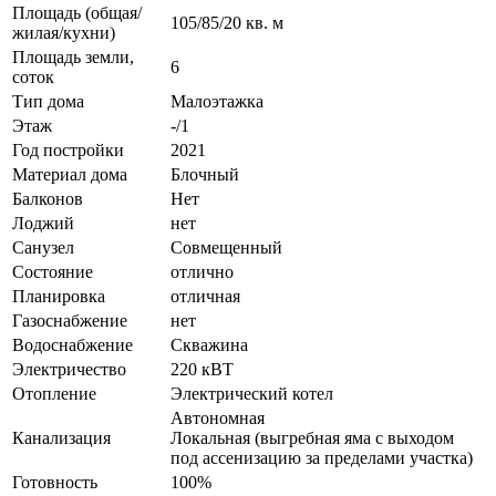
Площадь (общая/
105/85/20 кв. м
жилая/кухни)
Площадь земли,
6
соток
Тип дома
Малоэтажка
Этаж
-/1
Год постройки
2021
Материал дома
Блочный
Балконов
Нет
Лоджий
нет
Санузел
Совмещенный
Состояние
отлично
Планировка
отличная
Газоснабжение
нет
Водоснабжение
Скважина
Электричество
220 кВТ
Отопление
Электрический котел
Автономная
Канализация
Локальная (выгребная яма с выходом
под ассенизацию за пределами участка)
Готовность
100%