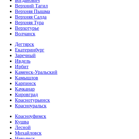
Богданович
Верхний Тагил
Верхняя Пышма
Верхняя Салда
Верхняя Тура
Верхотурье
Волчанск
Дегтярск
Екатеринбург
Заречный
Ивдель
Ирбит
Каменск-Уральский
Камышлов
Карпинск
Качканар
Кировград
Краснотурьинск
Красноуральск
Красноуфимск
Кушва
Лесной
Михайловск
Невьянск