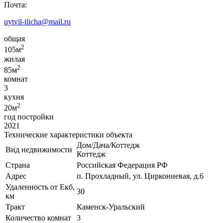
Почта:
uytvil-ilicha@mail.ru
общая
2
105м
жилая
2
85м
комнат
3
кухня
2
20м
год постройки
2021
Технические характеристики объекта
Дом/Дача/Коттедж
Вид недвижимости
Коттедж
Страна
Российская Федерация РФ
Адрес
п. Прохладный, ул. Циркониевая, д.6
Удаленность от Екб,
30
км
Тракт
Каменск-Уральский
Количество комнат
3