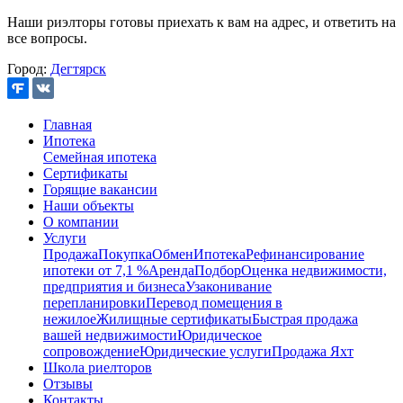
Наши риэлторы готовы приехать к вам на адрес, и ответить на
все вопросы.
Город:
Дегтярск
Главная
Ипотека
Семейная ипотека
Сертификаты
Горящие вакансии
Наши объекты
О компании
Услуги
Продажа
Покупка
Обмен
Ипотека
Рефинансирование
ипотеки от 7,1 %
Аренда
Подбор
Оценка недвижимости,
предприятия и бизнеса
Узаконивание
перепланировки
Перевод помещения в
нежилое
Жилищные сертификаты
Быстрая продажа
вашей недвижимости
Юридическое
сопровождение
Юридические услуги
Продажа Яхт
Школа риелторов
Отзывы
Контакты