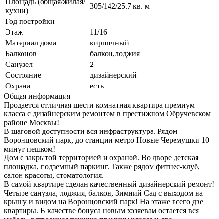
Площадь (общая/жилая/
305/142/25.7 кв. м
кухни)
Год постройки
Этаж
11/16
Материал дома
кирпичный
Балконов
балкон,лоджия
Санузел
2
Состояние
дизайнерский
Охрана
есть
Общая информация
Продается отличная шести комнатная квартира премиум
класса с дизайнерским ремонтом в престижном Обручевском
районе Москвы!
В шаговой доступности вся инфраструктура. Рядом
Воронцовский парк, до станции метро Новые Черемушки 10
минут пешком!
Дом с закрытой территорией и охраной. Во дворе детская
площадка, подземный паркинг. Также рядом фитнес-клуб,
салон красоты, стоматология.
В самой квартире сделан качественный дизайнерский ремонт!
Четыре санузла, лоджия, балкон, Зимний Сад с выходом на
крышу и видом на Воронцовский парк! На этаже всего две
квартиры. В качестве бонуса новым хозяевам остается вся