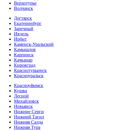
Верхотурье
Волчанск
Дегтярск
Екатеринбург
Заречный
Ивдель
Ирбит
Каменск-Уральский
Камышлов
Карпинск
Качканар
Кировград
Краснотурьинск
Красноуральск
Красноуфимск
Кушва
Лесной
Михайловск
Невьянск
Нижние Серги
Нижний Тагил
Нижняя Салда
Нижняя Тура