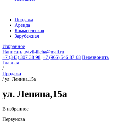
Продажа
Аренда
Коммерческая
Зарубежная
Избранное
Написать
uytvil-ilicha@mail.ru
+7 (343) 307-38-98
,
+7 (965) 546-87-68
Перезвонить
Главная
/
Продажа
/
ул. Ленина,15а
ул. Ленина,15а
В избранное
Первунова