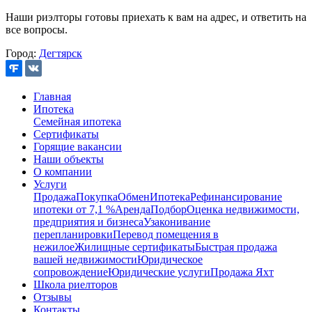
Наши риэлторы готовы приехать к вам на адрес, и ответить на
все вопросы.
Город:
Дегтярск
Главная
Ипотека
Семейная ипотека
Сертификаты
Горящие вакансии
Наши объекты
О компании
Услуги
Продажа
Покупка
Обмен
Ипотека
Рефинансирование
ипотеки от 7,1 %
Аренда
Подбор
Оценка недвижимости,
предприятия и бизнеса
Узаконивание
перепланировки
Перевод помещения в
нежилое
Жилищные сертификаты
Быстрая продажа
вашей недвижимости
Юридическое
сопровождение
Юридические услуги
Продажа Яхт
Школа риелторов
Отзывы
Контакты