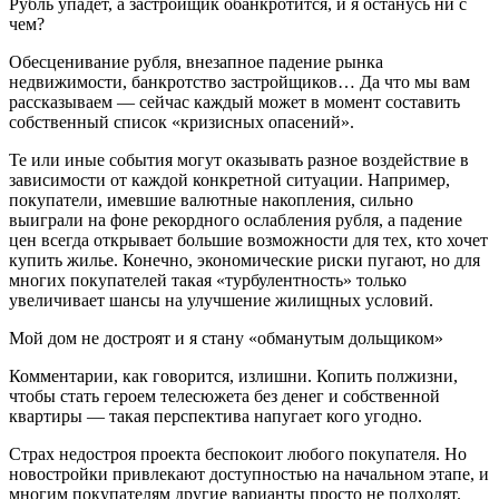
Рубль упадет, а застройщик обанкротится, и я останусь ни с
чем?
Обесценивание рубля, внезапное падение рынка
недвижимости, банкротство застройщиков… Да что мы вам
рассказываем — сейчас каждый может в момент составить
собственный список «кризисных опасений».
Те или иные события могут оказывать разное воздействие в
зависимости от каждой конкретной ситуации. Например,
покупатели, имевшие валютные накопления, сильно
выиграли на фоне рекордного ослабления рубля, а падение
цен всегда открывает большие возможности для тех, кто хочет
купить жилье. Конечно, экономические риски пугают, но для
многих покупателей такая «турбулентность» только
увеличивает шансы на улучшение жилищных условий.
Мой дом не достроят и я стану «обманутым дольщиком»
Комментарии, как говорится, излишни. Копить полжизни,
чтобы стать героем телесюжета без денег и собственной
квартиры — такая перспектива напугает кого угодно.
Страх недостроя проекта беспокоит любого покупателя. Но
новостройки привлекают доступностью на начальном этапе, и
многим покупателям другие варианты просто не подходят.