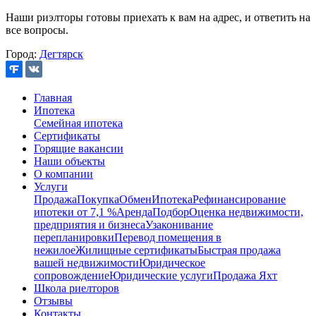
Наши риэлторы готовы приехать к вам на адрес, и ответить на
все вопросы.
Город:
Дегтярск
Главная
Ипотека
Семейная ипотека
Сертификаты
Горящие вакансии
Наши объекты
О компании
Услуги
Продажа
Покупка
Обмен
Ипотека
Рефинансирование
ипотеки от 7,1 %
Аренда
Подбор
Оценка недвижимости,
предприятия и бизнеса
Узаконивание
перепланировки
Перевод помещения в
нежилое
Жилищные сертификаты
Быстрая продажа
вашей недвижимости
Юридическое
сопровождение
Юридические услуги
Продажа Яхт
Школа риелторов
Отзывы
Контакты