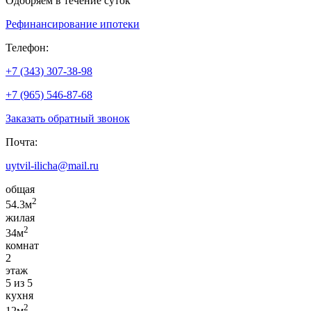
Одобряем в течение суток
Рефинансирование ипотеки
Телефон:
+7 (343) 307-38-98
+7 (965) 546-87-68
Заказать обратный звонок
Почта:
uytvil-ilicha@mail.ru
общая
2
54.3м
жилая
2
34м
комнат
2
этаж
5 из 5
кухня
2
12м