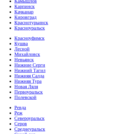
Камышлов
Карпинск
Качканар
Кировград
Краснотурьинск
Красноуральск
Красноуфимск
Кушва
Лесной
Михайловск
Невьянск
Нижние Серги
Нижний Тагил
Нижняя Салда
Нижняя Тура
Новая Ляля
Первоуральск
Полевской
Ревда
Реж
Североуральск
Серов
Среднеуральск