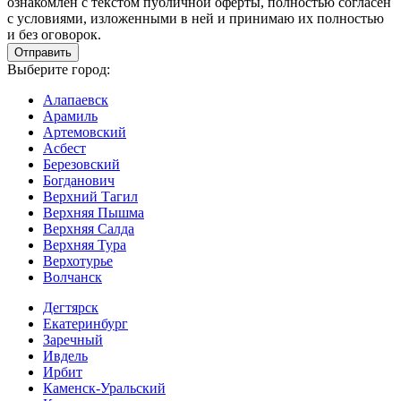
ознакомлен с текстом публичной оферты, полностью согласен
с условиями, изложенными в ней и принимаю их полностью
и без оговорок.
Выберите город:
Алапаевск
Арамиль
Артемовский
Асбест
Березовский
Богданович
Верхний Тагил
Верхняя Пышма
Верхняя Салда
Верхняя Тура
Верхотурье
Волчанск
Дегтярск
Екатеринбург
Заречный
Ивдель
Ирбит
Каменск-Уральский