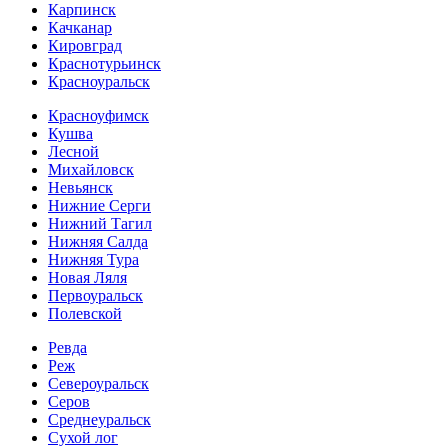
Карпинск
Качканар
Кировград
Краснотурьинск
Красноуральск
Красноуфимск
Кушва
Лесной
Михайловск
Невьянск
Нижние Серги
Нижний Тагил
Нижняя Салда
Нижняя Тура
Новая Ляля
Первоуральск
Полевской
Ревда
Реж
Североуральск
Серов
Среднеуральск
Сухой лог