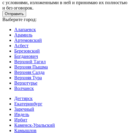
с условиями, изложенными в ней и принимаю их полностью
и без оговорок.
Выберите город:
Алапаевск
Арамиль
Артемовский
Асбест
Березовский
Богданович
Верхний Тагил
Верхняя Пышма
Верхняя Салда
Верхняя Тура
Верхотурье
Волчанск
Дегтярск
Екатеринбург
Заречный
Ивдель
Ирбит
Каменск-Уральский
Камышлов