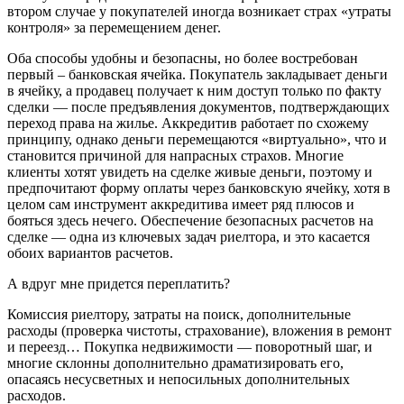
втором случае у покупателей иногда возникает страх «утраты
контроля» за перемещением денег.
Оба способы удобны и безопасны, но более востребован
первый – банковская ячейка. Покупатель закладывает деньги
в ячейку, а продавец получает к ним доступ только по факту
сделки — после предъявления документов, подтверждающих
переход права на жилье. Аккредитив работает по схожему
принципу, однако деньги перемещаются «виртуально», что и
становится причиной для напрасных страхов. Многие
клиенты хотят увидеть на сделке живые деньги, поэтому и
предпочитают форму оплаты через банковскую ячейку, хотя в
целом сам инструмент аккредитива имеет ряд плюсов и
бояться здесь нечего. Обеспечение безопасных расчетов на
сделке — одна из ключевых задач риелтора, и это касается
обоих вариантов расчетов.
А вдруг мне придется переплатить?
Комиссия риелтору, затраты на поиск, дополнительные
расходы (проверка чистоты, страхование), вложения в ремонт
и переезд… Покупка недвижимости — поворотный шаг, и
многие склонны дополнительно драматизировать его,
опасаясь несусветных и непосильных дополнительных
расходов.