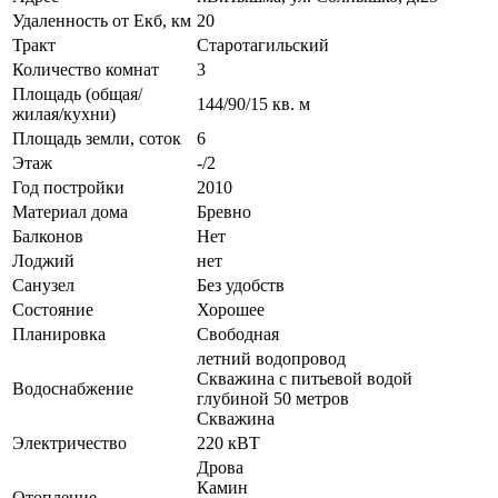
Удаленность от Екб, км
20
Тракт
Старотагильский
Количество комнат
3
Площадь (общая/
144/90/15 кв. м
жилая/кухни)
Площадь земли, соток
6
Этаж
-/2
Год постройки
2010
Материал дома
Бревно
Балконов
Нет
Лоджий
нет
Санузел
Без удобств
Состояние
Хорошее
Планировка
Свободная
летний водопровод
Скважина с питьевой водой
Водоснабжение
глубиной 50 метров
Скважина
Электричество
220 кВТ
Дрова
Камин
Отопление