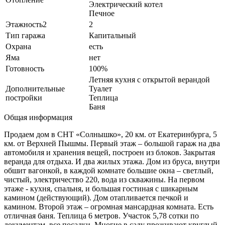
Электрический котел
Печное
Этажность2
2
Тип гаража
Капитальный
Охрана
есть
Яма
нет
Готовность
100%
Летняя кухня с открытой верандой
Дополнительные
Туалет
постройки
Теплица
Баня
Общая информация
Продаем дом в СНТ «Солнышко», 20 км. от Екатеринбурга, 5
км. от Верхней Пышмы. Первый этаж – большой гараж на два
автомобиля и хранения вещей, построен из блоков. Закрытая
веранда для отдыха. И два жилых этажа. Дом из бруса, внутри
обшит вагонкой, в каждой комнате большие окна – светлый,
чистый, электричество 220, вода из скважины. На первом
этаже - кухня, спальня, и большая гостиная с шикарным
камином (действующий). Дом отапливается печкой и
камином. Второй этаж – огромная мансардная комната. Есть
отличная баня. Теплица 6 метров. Участок 5,78 сотки по
документам, все посадки. Многие в саду проживают круглый