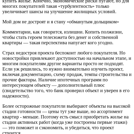
купить жилье. Конечно, экономические риски пугают, но для
многих покупателей такая «турбулентность» только
увеличивает шансы на улучшение жилищных условий.
Мой дом не достроят и я стану «обманутым дольщиком»
Комментарии, как говорится, излишни. Копить полжизни,
чтобы стать героем телесюжета без денег и собственной
квартиры — такая перспектива напугает кого угодно.
Страх недостроя проекта беспокоит любого покупателя. Но
новостройки привлекают доступностью на начальном этапе, и
многим покупателям другие варианты просто не подходят.
Если уж решились, то нужно внимательно изучить проект,
включая документацию, схему продаж, темпы строительства и
прочие факторы. Наличие ипотечных программ по
интересующем объекту — дополнительный плюс
(свидетельство того, что банк проверил объект и уверен в его
надежности).
Более осторожные покупатели выбирают объекты на высокой
стадии готовности — цены тут уже выше, но ассортимент
квартир - меньше. Поэтому есть смысл приобретать жилье на
стадии активных работ (когда уже построены первые этажи)
— это поможет и сэкономить, и убедиться, что проект
строится.