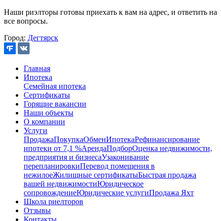
Наши риэлторы готовы приехать к вам на адрес, и ответить на
все вопросы.
Город:
Дегтярск
Главная
Ипотека
Семейная ипотека
Сертификаты
Горящие вакансии
Наши объекты
О компании
Услуги
Продажа
Покупка
Обмен
Ипотека
Рефинансирование
ипотеки от 7,1 %
Аренда
Подбор
Оценка недвижимости,
предприятия и бизнеса
Узаконивание
перепланировки
Перевод помещения в
нежилое
Жилищные сертификаты
Быстрая продажа
вашей недвижимости
Юридическое
сопровождение
Юридические услуги
Продажа Яхт
Школа риелторов
Отзывы
Контакты