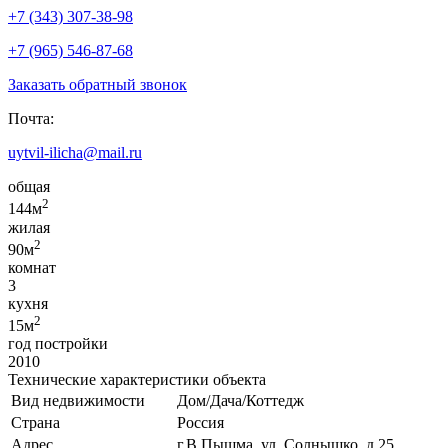
+7 (343) 307-38-98
+7 (965) 546-87-68
Заказать обратный звонок
Почта:
uytvil-ilicha@mail.ru
общая
2
144м
жилая
2
90м
комнат
3
кухня
2
15м
год постройки
2010
Технические характеристики объекта
Вид недвижимости
Дом/Дача/Коттедж
Страна
Россия
Адрес
г.В.Пышма, ул. Солнышко, д.25