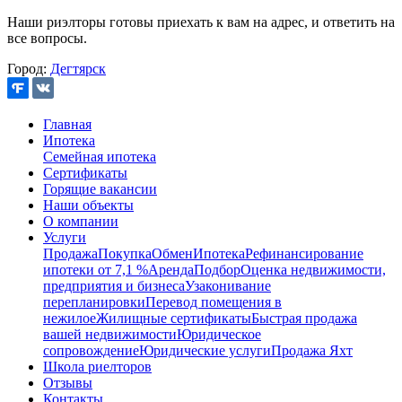
Наши риэлторы готовы приехать к вам на адрес, и ответить на
все вопросы.
Город:
Дегтярск
Главная
Ипотека
Семейная ипотека
Сертификаты
Горящие вакансии
Наши объекты
О компании
Услуги
Продажа
Покупка
Обмен
Ипотека
Рефинансирование
ипотеки от 7,1 %
Аренда
Подбор
Оценка недвижимости,
предприятия и бизнеса
Узаконивание
перепланировки
Перевод помещения в
нежилое
Жилищные сертификаты
Быстрая продажа
вашей недвижимости
Юридическое
сопровождение
Юридические услуги
Продажа Яхт
Школа риелторов
Отзывы
Контакты