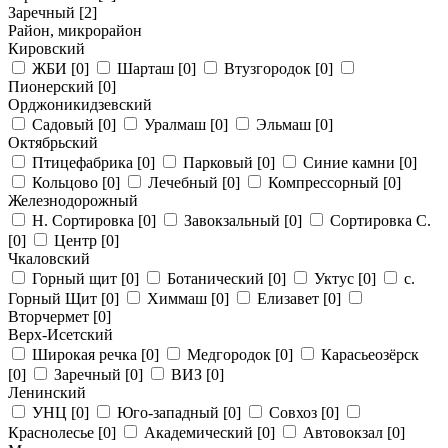
Заречный
[2]
Район, микрорайон
Кировский
ЖБИ
[0]
Шарташ
[0]
Втузгородок
[0]
Пионерский
[0]
Орджоникидзевский
Садовый
[0]
Уралмаш
[0]
Эльмаш
[0]
Октябрьский
Птицефабрика
[0]
Парковый
[0]
Синие камни
[0]
Кольцово
[0]
Лечебный
[0]
Компрессорный
[0]
Железнодорожный
Н. Сортировка
[0]
Завокзальный
[0]
Сортировка С.
[0]
Центр
[0]
Чкаловский
Горный щит
[0]
Ботанический
[0]
Уктус
[0]
с.
Горный Щит
[0]
Химмаш
[0]
Елизавет
[0]
Вторчермет
[0]
Верх-Исетский
Широкая речка
[0]
Медгородок
[0]
Карасьеозёрск
[0]
Заречный
[0]
ВИЗ
[0]
Ленинский
УНЦ
[0]
Юго-западный
[0]
Совхоз
[0]
Краснолесье
[0]
Академический
[0]
Автовокзал
[0]