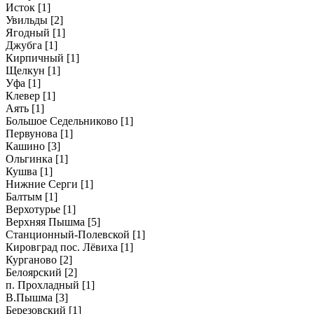
Исток
[1]
Увильды
[2]
Ягодный
[1]
Джубга
[1]
Кирпичный
[1]
Щелкун
[1]
Уфа
[1]
Клевер
[1]
Аять
[1]
Большое Седельниково
[1]
Первунова
[1]
Кашино
[3]
Ольгинка
[1]
Кушва
[1]
Нижние Серги
[1]
Балтым
[1]
Верхотурье
[1]
Верхняя Пышма
[5]
Станционный-Полевской
[1]
Кировград пос. Лёвиха
[1]
Курганово
[2]
Белоярский
[2]
п. Прохладный
[1]
В.Пышма
[3]
Березовский
[1]