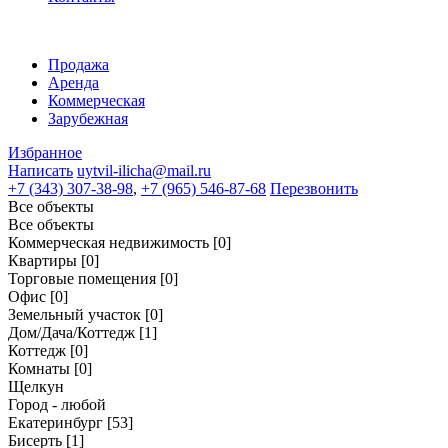
Продажа
Аренда
Коммерческая
Зарубежная
Избранное
Написать
uytvil-ilicha@mail.ru
+7 (343) 307-38-98
,
+7 (965) 546-87-68
Перезвонить
Все объекты
Все объекты
Коммерческая недвижимость
[0]
Квартиры
[0]
Торговые помещения
[0]
Офис
[0]
Земельный участок
[0]
Дом/Дача/Коттедж
[1]
Коттедж
[0]
Комнаты
[0]
Щелкун
Город - любой
Екатеринбург
[53]
Бисерть
[1]