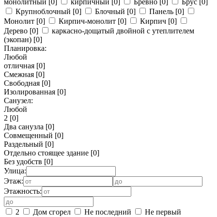
монолитный
[0]
кирпичный
[0]
Бревно
[0]
Брус
[0]
Крупноблочный
[0]
Блочный
[0]
Панель
[0]
Монолит
[0]
Кирпич-монолит
[0]
Кирпич
[0]
Дерево
[0]
каркасно-дощатый двойной с утеплителем
(экопан)
[0]
Планировка:
Любой
отличная
[0]
Смежная
[0]
Свободная
[0]
Изолированная
[0]
Санузел:
Любой
2
[0]
Два санузла
[0]
Совмещенный
[0]
Раздельный
[0]
Отдельно стоящее здание
[0]
Без удобств
[0]
Улица:
Этаж:
Этажность:
2
Дом сгорел
Не последний
Не первый