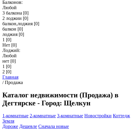
Балконов:
Любой
3 балкона
[0]
2 лоджии
[0]
балкон,лоджия
[0]
балкон
[0]
лоджия
[0]
1
[0]
Нет
[0]
Лоджий:
Любой
нет
[0]
1
[0]
2
[0]
Главная
/
Продажа
Каталог недвижимости (Продажа) в
Дегтярске - Город: Щелкун
1-комнатные
2-комнатные
3-комнатные
Новостройки
Коттедж
Земля
Дороже
Дешевле
Сначала новые