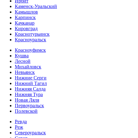
Ирбит
Каменск-Уральский
Камышлов
Карпинск
Качканар
Кировград
Краснотурьинск
Красноуральск
Красноуфимск
Кушва
Лесной
Михайловск
Невьянск
Нижние Серги
Нижний Тагил
Нижняя Салда
Нижняя Тура
Новая Ляля
Первоуральск
Полевской
Ревда
Реж
Североуральск