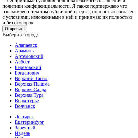
Я принимаю условия пользовательского соглашения и
политики конфиденциальности. Я также подтверждаю что
ознакомлен с текстом публичной оферты, полностью согласен
с условиями, изложенными в ней и принимаю их полностью
и без оговорок.
Выберите город:
Алапаевск
Арамиль
Артемовский
Асбест
Березовский
Богданович
Верхний Тагил
Верхняя Пышма
Верхняя Салда
Верхняя Тура
Верхотурье
Волчанск
Дегтярск
Екатеринбург
Заречный
Ивдель