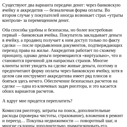
Существуют два варианта передачи денег: через банковскую
ячейку и аккредитив — безналичная форма оплаты. Во
втором случае у покупателей иногда возникает страх «утраты
контроля» за перемещением денег.
Оба способы удобны и безопасны, но более востребован
первый – банковская ячейка. Покупатель закладывает деньги
в ячейку, а продавец получает к ним доступ только по факту
сделки — после предъявления документов, подтверждающих
переход права на жилье. Аккредитив работает по схожему
принципу, однако деньги перемещаются «виртуально», что и
становится причиной для напрасных страхов. Многие
клиенты хотят увидеть на сделке живые деньги, поэтому и
предпочитают форму оплаты через банковскую ячейку, хотя в
целом сам инструмент аккредитива имеет ряд плюсов и
бояться здесь нечего. Обеспечение безопасных расчетов на
сделке — одна из ключевых задач риелтора, и это касается
обоих вариантов расчетов.
А вдруг мне придется переплатить?
Комиссия риелтору, затраты на поиск, дополнительные
расходы (проверка чистоты, страхование), вложения в ремонт
и переезд… Покупка недвижимости — поворотный шаг, и
многие склонны дополнительно драматизировать его,