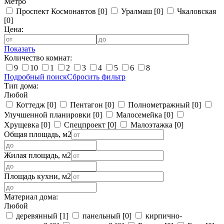
Метро
Проспект Космонавтов
[0]
Уралмаш
[0]
Чкаловская
[0]
Цена:
Показать
Количество комнат:
9
10
1
2
3
4
5
6
8
Подробный поиск
Сбросить фильтр
Тип дома:
Любой
Коттедж
[0]
Пентагон
[0]
Полнометражный
[0]
Улучшенной планировки
[0]
Малосемейка
[0]
Хрущевка
[0]
Спецпроект
[0]
Малоэтажка
[0]
Общая площадь, м2
Жилая площадь, м2
Площадь кухни, м2
Материал дома:
Любой
деревянный
[1]
панельный
[0]
кирпично-