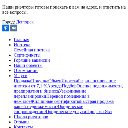
Наши риэлторы готовы приехать к вам на адрес, и ответить на
все вопросы.
Город:
Дегтярск
Главная
Ипотека
Семейная ипотека
Сертификаты
Горящие вакансии
Наши объекты
О компании
Услуги
Продажа
Покупка
Обмен
Ипотека
Рефинансирование
ипотеки от 7,1 %
Аренда
Подбор
Оценка недвижимости,
предприятия и бизнеса
Узаконивание
перепланировки
Перевод помещения в
нежилое
Жилищные сертификаты
Быстрая продажа
вашей недвижимости
Юридическое
сопровождение
Юридические услуги
Продажа Яхт
Школа риелторов
Отзывы
Контакты