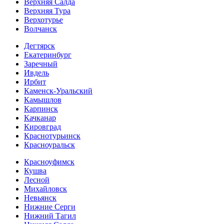
Верхняя Салда
Верхняя Тура
Верхотурье
Волчанск
Дегтярск
Екатеринбург
Заречный
Ивдель
Ирбит
Каменск-Уральский
Камышлов
Карпинск
Качканар
Кировград
Краснотурьинск
Красноуральск
Красноуфимск
Кушва
Лесной
Михайловск
Невьянск
Нижние Серги
Нижний Тагил