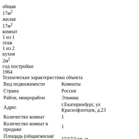
общая
2
17м
жилая
2
17м
комнат
1 из 1
этаж
1 из 2
кухня
2
2м
год постройки
1964
Технические характеристики объекта
Вид недвижимости
Комнаты
Страна
Россия
Район, микрорайон
Эльмаш
г.Екатеринбург, ул
Адрес
Краснофлотцев, д.23
Количество комнат
1
Количество комнат в
1
продаже
Площадь (общая/жилая/
17/17/2 кв. м