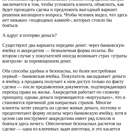
заключается в том, чтобы успокоить клиента, объяснить, как
будет проходить сделка и предложить выгодный вариант
решения жилищного вопроса. Чтобы человек видел, что здесь
нет никаких «подводных камней», которых стоило бы
бояться.
А вдруг я потеряю деньги?
Существуют два варианта передачи денег: через банковскую
ячейку и аккредитив — безналичная форма оплаты. Во
втором случае у покупателей иногда возникает страх «утраты
контроля» за перемещением денег.
Оба способы удобны и безопасны, но более востребован
первый – банковская ячейка. Покупатель закладывает деньги
в ячейку, а продавец получает к ним доступ только по факту
сделки — после предъявления документов, подтверждающих
переход права на жилье. Аккредитив работает по схожему
принципу, однако деньги перемещаются «виртуально», что и
становится причиной для напрасных страхов. Многие
клиенты хотят увидеть на сделке живые деньги, поэтому и
предпочитают форму оплаты через банковскую ячейку, хотя в
целом сам инструмент аккредитива имеет ряд плюсов и
бояться здесь нечего. Обеспечение безопасных расчетов на
сделке — одна из ключевых задач риелтора, и это касается