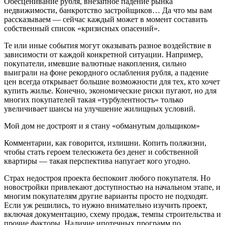
Обесценивание рубля, внезапное падение рынка
недвижимости, банкротство застройщиков… Да что мы вам
рассказываем — сейчас каждый может в момент составить
собственный список «кризисных опасений».
Те или иные события могут оказывать разное воздействие в
зависимости от каждой конкретной ситуации. Например,
покупатели, имевшие валютные накопления, сильно
выиграли на фоне рекордного ослабления рубля, а падение
цен всегда открывает большие возможности для тех, кто хочет
купить жилье. Конечно, экономические риски пугают, но для
многих покупателей такая «турбулентность» только
увеличивает шансы на улучшение жилищных условий.
Мой дом не достроят и я стану «обманутым дольщиком»
Комментарии, как говорится, излишни. Копить полжизни,
чтобы стать героем телесюжета без денег и собственной
квартиры — такая перспектива напугает кого угодно.
Страх недостроя проекта беспокоит любого покупателя. Но
новостройки привлекают доступностью на начальном этапе, и
многим покупателям другие варианты просто не подходят.
Если уж решились, то нужно внимательно изучить проект,
включая документацию, схему продаж, темпы строительства и
прочие факторы. Наличие ипотечных программ по