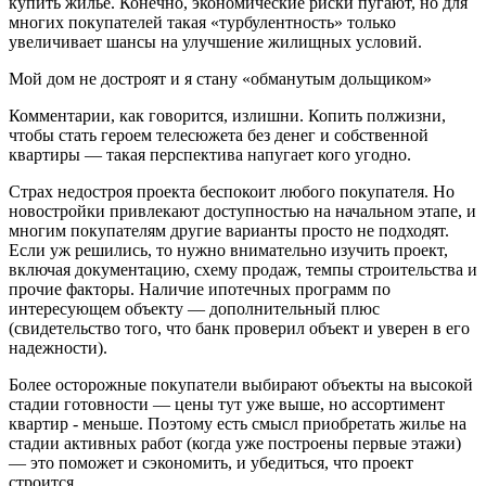
купить жилье. Конечно, экономические риски пугают, но для
многих покупателей такая «турбулентность» только
увеличивает шансы на улучшение жилищных условий.
Мой дом не достроят и я стану «обманутым дольщиком»
Комментарии, как говорится, излишни. Копить полжизни,
чтобы стать героем телесюжета без денег и собственной
квартиры — такая перспектива напугает кого угодно.
Страх недостроя проекта беспокоит любого покупателя. Но
новостройки привлекают доступностью на начальном этапе, и
многим покупателям другие варианты просто не подходят.
Если уж решились, то нужно внимательно изучить проект,
включая документацию, схему продаж, темпы строительства и
прочие факторы. Наличие ипотечных программ по
интересующем объекту — дополнительный плюс
(свидетельство того, что банк проверил объект и уверен в его
надежности).
Более осторожные покупатели выбирают объекты на высокой
стадии готовности — цены тут уже выше, но ассортимент
квартир - меньше. Поэтому есть смысл приобретать жилье на
стадии активных работ (когда уже построены первые этажи)
— это поможет и сэкономить, и убедиться, что проект
строится.