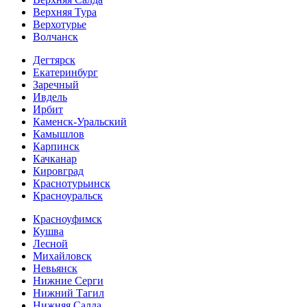
Верхняя Тура
Верхотурье
Волчанск
Дегтярск
Екатеринбург
Заречный
Ивдель
Ирбит
Каменск-Уральский
Камышлов
Карпинск
Качканар
Кировград
Краснотурьинск
Красноуральск
Красноуфимск
Кушва
Лесной
Михайловск
Невьянск
Нижние Серги
Нижний Тагил
Нижняя Салда