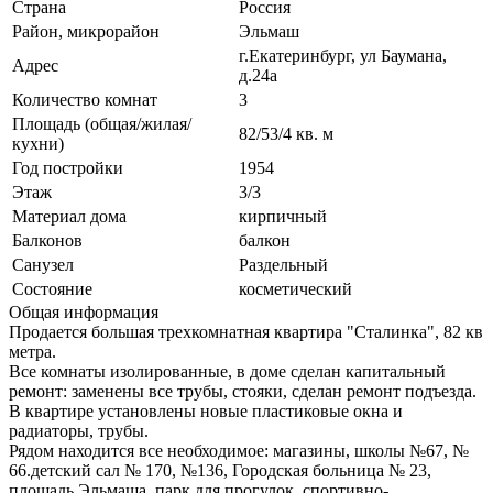
Страна
Россия
Район, микрорайон
Эльмаш
г.Екатеринбург, ул Баумана,
Адрес
д.24а
Количество комнат
3
Площадь (общая/жилая/
82/53/4 кв. м
кухни)
Год постройки
1954
Этаж
3/3
Материал дома
кирпичный
Балконов
балкон
Санузел
Раздельный
Состояние
косметический
Общая информация
Продается большая трехкомнатная квартира "Сталинка", 82 кв
метра.
Все комнаты изолированные, в доме сделан капитальный
ремонт: заменены все трубы, стояки, сделан ремонт подъезда.
В квартире установлены новые пластиковые окна и
радиаторы, трубы.
Рядом находится все необходимое: магазины, школы №67, №
66.детский сал № 170, №136, Городская больница № 23,
площадь Эльмаша, парк для прогулок, спортивно-