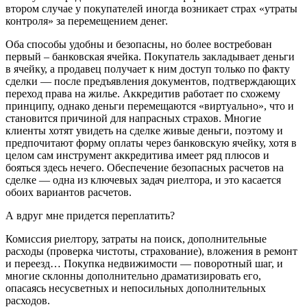
втором случае у покупателей иногда возникает страх «утраты
контроля» за перемещением денег.
Оба способы удобны и безопасны, но более востребован
первый – банковская ячейка. Покупатель закладывает деньги
в ячейку, а продавец получает к ним доступ только по факту
сделки — после предъявления документов, подтверждающих
переход права на жилье. Аккредитив работает по схожему
принципу, однако деньги перемещаются «виртуально», что и
становится причиной для напрасных страхов. Многие
клиенты хотят увидеть на сделке живые деньги, поэтому и
предпочитают форму оплаты через банковскую ячейку, хотя в
целом сам инструмент аккредитива имеет ряд плюсов и
бояться здесь нечего. Обеспечение безопасных расчетов на
сделке — одна из ключевых задач риелтора, и это касается
обоих вариантов расчетов.
А вдруг мне придется переплатить?
Комиссия риелтору, затраты на поиск, дополнительные
расходы (проверка чистоты, страхование), вложения в ремонт
и переезд… Покупка недвижимости — поворотный шаг, и
многие склонны дополнительно драматизировать его,
опасаясь несусветных и непосильных дополнительных
расходов.