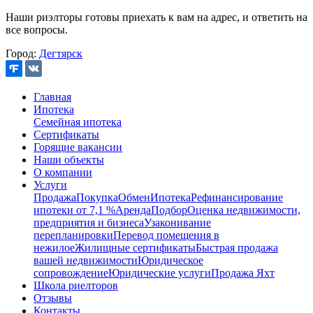
Наши риэлторы готовы приехать к вам на адрес, и ответить на
все вопросы.
Город:
Дегтярск
Главная
Ипотека
Семейная ипотека
Сертификаты
Горящие вакансии
Наши объекты
О компании
Услуги
Продажа
Покупка
Обмен
Ипотека
Рефинансирование
ипотеки от 7,1 %
Аренда
Подбор
Оценка недвижимости,
предприятия и бизнеса
Узаконивание
перепланировки
Перевод помещения в
нежилое
Жилищные сертификаты
Быстрая продажа
вашей недвижимости
Юридическое
сопровождение
Юридические услуги
Продажа Яхт
Школа риелторов
Отзывы
Контакты