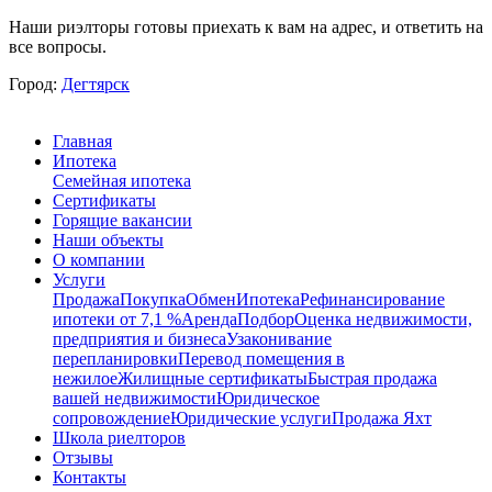
Наши риэлторы готовы приехать к вам на адрес, и ответить на
все вопросы.
Город:
Дегтярск
Главная
Ипотека
Семейная ипотека
Сертификаты
Горящие вакансии
Наши объекты
О компании
Услуги
Продажа
Покупка
Обмен
Ипотека
Рефинансирование
ипотеки от 7,1 %
Аренда
Подбор
Оценка недвижимости,
предприятия и бизнеса
Узаконивание
перепланировки
Перевод помещения в
нежилое
Жилищные сертификаты
Быстрая продажа
вашей недвижимости
Юридическое
сопровождение
Юридические услуги
Продажа Яхт
Школа риелторов
Отзывы
Контакты