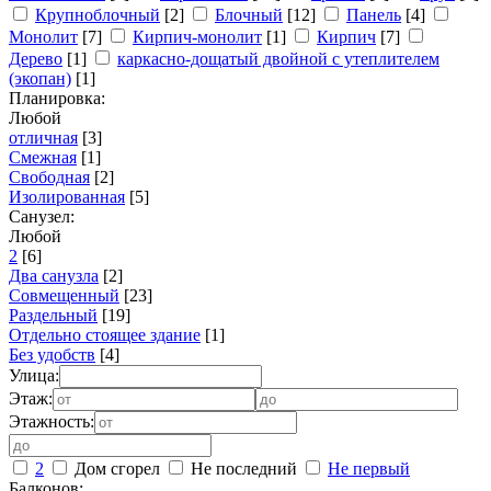
Крупноблочный
[2]
Блочный
[12]
Панель
[4]
Монолит
[7]
Кирпич-монолит
[1]
Кирпич
[7]
Дерево
[1]
каркасно-дощатый двойной с утеплителем
(экопан)
[1]
Планировка:
Любой
отличная
[3]
Смежная
[1]
Свободная
[2]
Изолированная
[5]
Санузел:
Любой
2
[6]
Два санузла
[2]
Совмещенный
[23]
Раздельный
[19]
Отдельно стоящее здание
[1]
Без удобств
[4]
Улица:
Этаж:
Этажность:
2
Дом сгорел
Не последний
Не первый
Балконов: