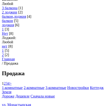
Любой
3 балкона
[1]
2 лоджии
[2]
балкон,лоджия
[4]
балкон
[5]
лоджия
[6]
1
[3]
Нет
[8]
Лоджий:
Любой
нет
[8]
1
[5]
2
[2]
Главная
/
Продажа
Продажа
1
2
3
4
>
1-комнатные
2-комнатные
3-комнатные
Новостройки
Коттедж
Земля
Дороже
Дешевле
Сначала новые
ул. Монастырская