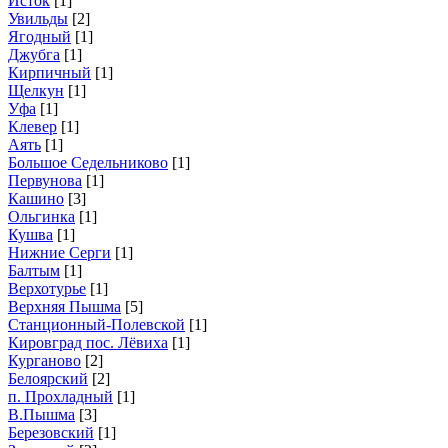
Исток
[1]
Увильды
[2]
Ягодный
[1]
Джубга
[1]
Кирпичный
[1]
Щелкун
[1]
Уфа
[1]
Клевер
[1]
Аять
[1]
Большое Седельниково
[1]
Первунова
[1]
Кашино
[3]
Ольгинка
[1]
Кушва
[1]
Нижние Серги
[1]
Балтым
[1]
Верхотурье
[1]
Верхняя Пышма
[5]
Станционный-Полевской
[1]
Кировград пос. Лёвиха
[1]
Курганово
[2]
Белоярский
[2]
п. Прохладный
[1]
В.Пышма
[3]
Березовский
[1]