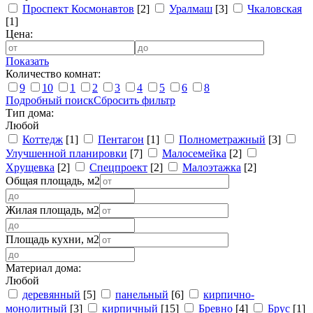
Проспект Космонавтов
[2]
Уралмаш
[3]
Чкаловская
[1]
Цена:
Показать
Количество комнат:
9
10
1
2
3
4
5
6
8
Подробный поиск
Сбросить фильтр
Тип дома:
Любой
Коттедж
[1]
Пентагон
[1]
Полнометражный
[3]
Улучшенной планировки
[7]
Малосемейка
[2]
Хрущевка
[2]
Спецпроект
[2]
Малоэтажка
[2]
Общая площадь, м2
Жилая площадь, м2
Площадь кухни, м2
Материал дома:
Любой
деревянный
[5]
панельный
[6]
кирпично-
монолитный
[3]
кирпичный
[15]
Бревно
[4]
Брус
[1]