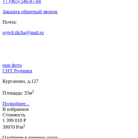
+7 (965) 546-87-68
Заказать обратный звонок
Почта:
uytvil-ilicha@mail.ru
еще фото
СНТ Родники
Курганово, д.127
2
Площадь: 35м
Подробнее...
В избранное
Стоимость
1 399 010 Р
2
39970 Р/м
Одобряем в течение суток