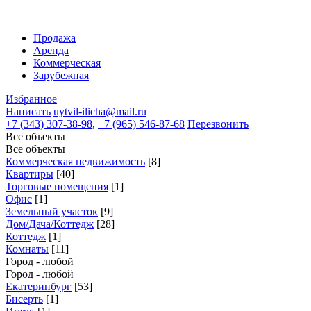
Продажа
Аренда
Коммерческая
Зарубежная
Избранное
Написать
uytvil-ilicha@mail.ru
+7 (343) 307-38-98
,
+7 (965) 546-87-68
Перезвонить
Все объекты
Все объекты
Коммерческая недвижимость
[8]
Квартиры
[40]
Торговые помещения
[1]
Офис
[1]
Земельный участок
[9]
Дом/Дача/Коттедж
[28]
Коттедж
[1]
Комнаты
[11]
Город - любой
Город - любой
Екатеринбург
[53]
Бисерть
[1]