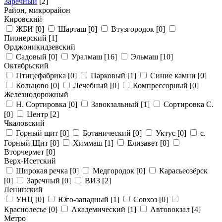
Заречный
[2]
Район, микрорайон
Кировский
ЖБИ
[0]
Шарташ
[0]
Втузгородок
[0]
Пионерский
[1]
Орджоникидзевский
Садовый
[0]
Уралмаш
[16]
Эльмаш
[10]
Октябрьский
Птицефабрика
[0]
Парковый
[1]
Синие камни
[0]
Кольцово
[0]
Лечебный
[0]
Компрессорный
[0]
Железнодорожный
Н. Сортировка
[0]
Завокзальный
[1]
Сортировка С.
[0]
Центр
[2]
Чкаловский
Горный щит
[0]
Ботанический
[0]
Уктус
[0]
с.
Горный Щит
[0]
Химмаш
[1]
Елизавет
[0]
Вторчермет
[0]
Верх-Исетский
Широкая речка
[0]
Медгородок
[0]
Карасьеозёрск
[0]
Заречный
[0]
ВИЗ
[2]
Ленинский
УНЦ
[0]
Юго-западный
[1]
Совхоз
[0]
Краснолесье
[0]
Академический
[1]
Автовокзал
[4]
Метро