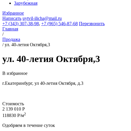
Зарубежная
Избранное
Написать
uytvil-ilicha@mail.ru
+7 (343) 307-38-98
,
+7 (965) 546-87-68
Перезвонить
Главная
/
Продажа
/
ул. 40-летия Октября,3
ул. 40-летия Октября,3
В избранное
г.Екатеринбург, ул 40-летия Октября, д.3
Стоимость
2 139 010 Р
2
118830 Р/м
Одобряем в течение суток