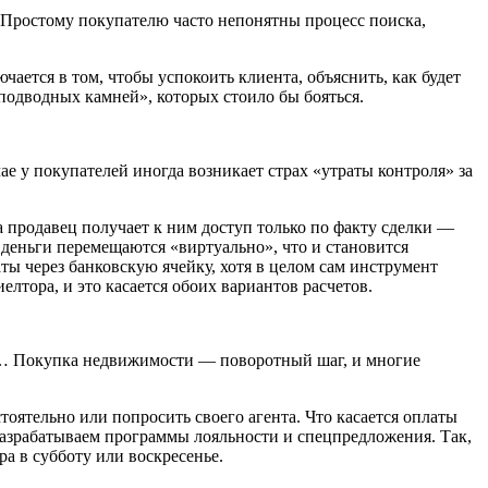
 Простому покупателю часто непонятны процесс поиска,
ается в том, чтобы успокоить клиента, объяснить, как будет
подводных камней», которых стоило бы бояться.
е у покупателей иногда возникает страх «утраты контроля» за
а продавец получает к ним доступ только по факту сделки —
деньги перемещаются «виртуально», что и становится
ы через банковскую ячейку, хотя в целом сам инструмент
елтора, и это касается обоих вариантов расчетов.
езд… Покупка недвижимости — поворотный шаг, и многие
оятельно или попросить своего агента. Что касается оплаты
 разрабатываем программы лояльности и спецпредложения. Так,
а в субботу или воскресенье.