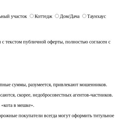
ьный участок
Коттедж
Дом/Дача
Таунхаус
с текстом публичной оферты, полностью согласен с
рупные суммы, разумеется, привлекают мошенников.
саются, скорее, недобросовестных агентов-частников.
 «кота в мешке».
орожные покупатели всегда могут оформить титульное