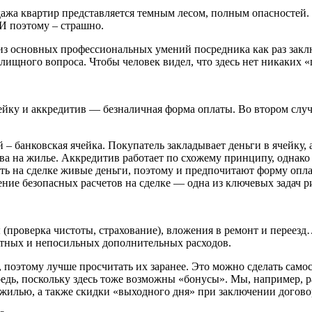
дажа квартир представляется темным лесом, полным опасностей.
И поэтому – страшно.
из основных профессиональных умений посредника как раз заключ
ищного вопроса. Чтобы человек видел, что здесь нет никаких «
ейку и аккредитив — безналичная форма оплаты. Во втором случа
– банковская ячейка. Покупатель закладывает деньги в ячейку, 
а на жилье. Аккредитив работает по схожему принципу, однако 
ь на сделке живые деньги, поэтому и предпочитают форму оплат
ение безопасных расчетов на сделке — одна из ключевых задач ри
ы (проверка чистоты, страхование), вложения в ремонт и пере
етных и непосильных дополнительных расходов.
поэтому лучше просчитать их заранее. Это можно сделать самост
ередь, поскольку здесь тоже возможны «бонусы». Мы, например,
жилью, а также скидки «выходного дня» при заключении договор