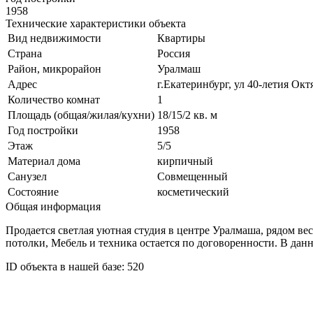
1958
Технические характеристики объекта
Вид недвижимости
Квартиры
Страна
Россия
Район, микрорайон
Уралмаш
Адрес
г.Екатеринбург, ул 40-летия Октя
Количество комнат
1
Площадь (общая/жилая/кухни)
18/15/2 кв. м
Год постройки
1958
Этаж
5/5
Материал дома
кирпичный
Санузел
Совмещенный
Состояние
косметический
Общая информация
Продается светлая уютная студия в центре Уралмаша, рядом вес
потолки, Мебель и техника остается по договоренности. В дан
ID объекта в нашей базе: 520