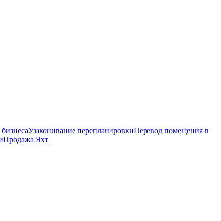
 бизнеса
Узаконивание перепланировки
Перевод помещения в
и
Продажа Яхт