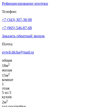
Рефинансирование ипотеки
Телефон:
+7 (343) 307-38-98
+7 (965) 546-87-68
Заказать обратный звонок
Почта:
uytvil-ilicha@mail.ru
общая
2
18м
жилая
2
15м
комнат
1
этаж
5 из 5
кухня
2
2м
год постройки