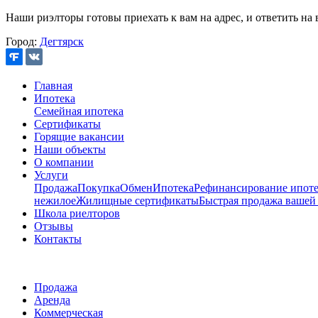
Наши риэлторы готовы приехать к вам на адрес, и ответить на 
Город:
Дегтярск
Главная
Ипотека
Семейная ипотека
Сертификаты
Горящие вакансии
Наши объекты
О компании
Услуги
Продажа
Покупка
Обмен
Ипотека
Рефинансирование ипоте
нежилое
Жилищные сертификаты
Быстрая продажа вашей
Школа риелторов
Отзывы
Контакты
Продажа
Аренда
Коммерческая