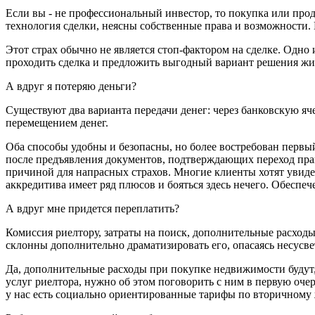
Если вы - не профессиональный инвестор, то покупка или про
технология сделки, неясны собственные права и возможности. 
Этот страх обычно не является стоп-фактором на сделке. Одно 
проходить сделка и предложить выгодный вариант решения жил
А вдруг я потеряю деньги?
Существуют два варианта передачи денег: через банковскую яч
перемещением денег.
Оба способы удобны и безопасны, но более востребован первый 
после предъявления документов, подтверждающих переход прав
причиной для напрасных страхов. Многие клиенты хотят увидет
аккредитива имеет ряд плюсов и бояться здесь нечего. Обеспеч
А вдруг мне придется переплатить?
Комиссия риелтору, затраты на поиск, дополнительные расход
склонны дополнительно драматизировать его, опасаясь несусв
Да, дополнительные расходы при покупке недвижимости будут, 
услуг риелтора, нужно об этом поговорить с ним в первую оч
у нас есть социально ориентированные тарифы по вторичному 