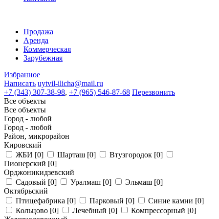
Продажа
Аренда
Коммерческая
Зарубежная
Избранное
Написать
uytvil-ilicha@mail.ru
+7 (343) 307-38-98
,
+7 (965) 546-87-68
Перезвонить
Все объекты
Все объекты
Город - любой
Город - любой
Район, микрорайон
Кировский
ЖБИ
[0]
Шарташ
[0]
Втузгородок
[0]
Пионерский
[0]
Орджоникидзевский
Садовый
[0]
Уралмаш
[0]
Эльмаш
[0]
Октябрьский
Птицефабрика
[0]
Парковый
[0]
Синие камни
[0]
Кольцово
[0]
Лечебный
[0]
Компрессорный
[0]