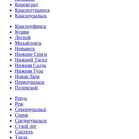
Кировград
Краснотурьинск
Красноуральск
Красноуфимск
Кушва
Лесной
Михайловск
Невьянск
Нижние Серги
Нижний Тагил
Нижняя Салда
Нижняя Тура
Новая Ляля
Первоуральск
Полевской
Ревда
Реж
Североуральск
Серов
Среднеуральск
Сухой лог
Сысерть
Тавда