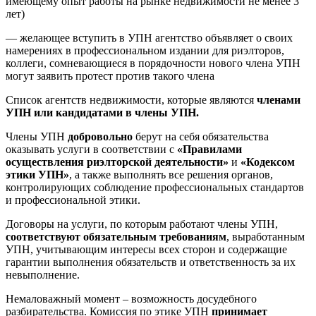
имеющему опыт работы на рынке недвижимости не менее 3
лет)
— желающее вступить в УПН агентство объявляет о своих
намерениях в профессиональном издании для риэлторов,
коллеги, сомневающиеся в порядочности нового члена УПН
могут заявить протест против такого члена
Список агентств недвижимости, которые являются
членами
УПН или кандидатами в члены УПН.
Члены УПН
добровольно
берут на себя обязательства
оказывать услуги в соответствии с
«Правилами
осуществления риэлторской деятельности»
и
«Кодексом
этики УПН»
, а также выполнять все решения органов,
контролирующих соблюдение профессиональных стандартов
и профессиональной этики.
Договоры на услуги, по которым работают члены УПН,
соответствуют обязательным требованиям
, выработанным
УПН, учитывающим интересы всех сторон и содержащие
гарантии выполнения обязательств и ответственность за их
невыполнение.
Немаловажный момент – возможность досудебного
разбирательства. Комиссия по этике УПН
принимает