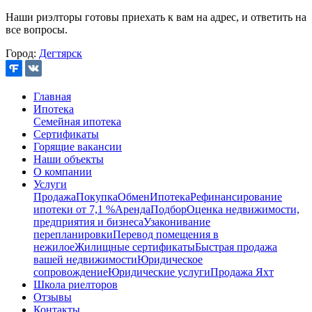
Наши риэлторы готовы приехать к вам на адрес, и ответить на
все вопросы.
Город:
Дегтярск
Главная
Ипотека
Семейная ипотека
Сертификаты
Горящие вакансии
Наши объекты
О компании
Услуги
Продажа
Покупка
Обмен
Ипотека
Рефинансирование
ипотеки от 7,1 %
Аренда
Подбор
Оценка недвижимости,
предприятия и бизнеса
Узаконивание
перепланировки
Перевод помещения в
нежилое
Жилищные сертификаты
Быстрая продажа
вашей недвижимости
Юридическое
сопровождение
Юридические услуги
Продажа Яхт
Школа риелторов
Отзывы
Контакты