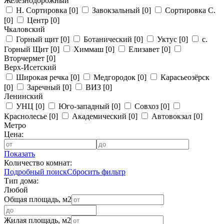
Железнодорожный
Н. Сортировка
[0]
Завокзальный
[0]
Сортировка С.
[0]
Центр
[0]
Чкаловский
Горный щит
[0]
Ботанический
[0]
Уктус
[0]
с.
Горный Щит
[0]
Химмаш
[0]
Елизавет
[0]
Вторчермет
[0]
Верх-Исетский
Широкая речка
[0]
Медгородок
[0]
Карасьеозёрск
[0]
Заречный
[0]
ВИЗ
[0]
Ленинский
УНЦ
[0]
Юго-западный
[0]
Совхоз
[0]
Краснолесье
[0]
Академический
[0]
Автовокзал
[0]
Метро
Цена:
Показать
Количество комнат:
Подробный поиск
Сбросить фильтр
Тип дома:
Любой
Общая площадь, м2
Жилая площадь, м2