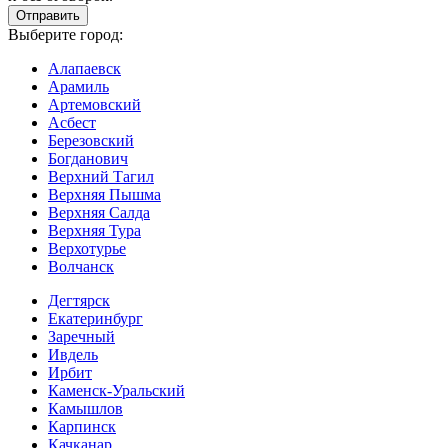
Выберите город:
Алапаевск
Арамиль
Артемовский
Асбест
Березовский
Богданович
Верхний Тагил
Верхняя Пышма
Верхняя Салда
Верхняя Тура
Верхотурье
Волчанск
Дегтярск
Екатеринбург
Заречный
Ивдель
Ирбит
Каменск-Уральский
Камышлов
Карпинск
Качканар