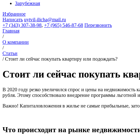
Зарубежная
Избранное
Написать
uytvil-ilicha@mail.ru
+7 (343) 307-38-98
,
+7 (965) 546-87-68
Перезвонить
Главная
/
О компании
/
Статьи
/
Стоит ли сейчас покупать квартиру или подождать?
Стоит ли сейчас покупать кв
В 2020 году резко увеличился спрос и цены на недвижимость к
рубля. Этому способствовало внедрение программы льготной и
Важно! Капиталовложения в жилье не самые прибыльные, зато
Что происходит на рынке недвижимости