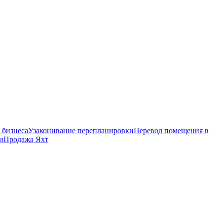
 бизнеса
Узаконивание перепланировки
Перевод помещения в
и
Продажа Яхт