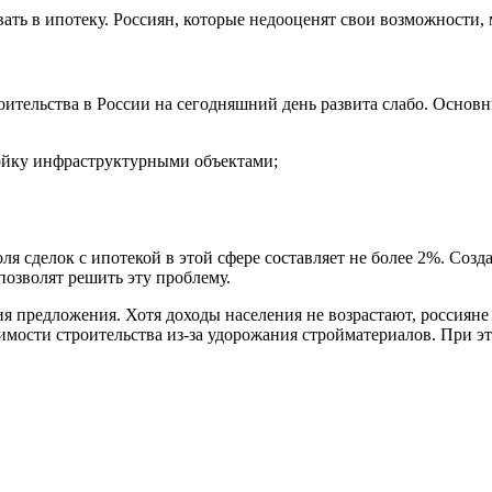
ть в ипотеку. Россиян, которые недооценят свои возможности, 
оительства в России на сегодняшний день развита слабо. Осн
ройку инфраструктурными объектами;
ля сделок с ипотекой в этой сфере составляет не более 2%. Со
озволят решить эту проблему.
ия предложения. Хотя доходы населения не возрастают, россиян
мости строительства из-за удорожания стройматериалов. При эт