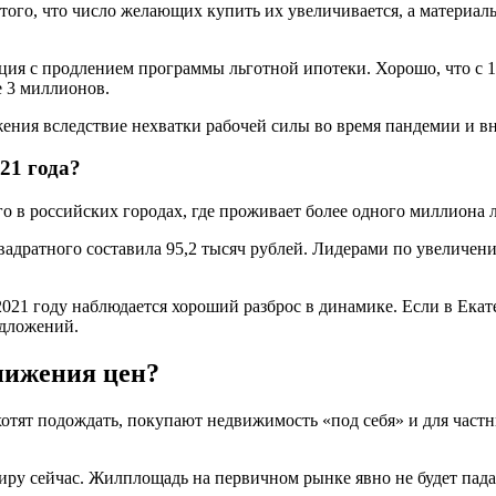
того, что число желающих купить их увеличивается, а материалы 
ция с продлением программы льготной ипотеки. Хорошо, что с 
е 3 миллионов.
ения вследствие нехватки рабочей силы во время пандемии и вн
21 года?
го в российских городах, где проживает более одного миллиона л
дратного составила 95,2 тысяч рублей. Лидерами по увеличению
021 году наблюдается хороший разброс в динамике. Если в Екате
едложений.
нижения цен?
хотят подождать, покупают недвижимость «под себя» и для част
иру сейчас. Жилплощадь на первичном рынке явно не будет пада