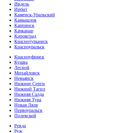
Ивдель
Ирбит
Каменск-Уральский
Камышлов
Карпинск
Качканар
Кировград
Краснотурьинск
Красноуральск
Красноуфимск
Кушва
Лесной
Михайловск
Невьянск
Нижние Серги
Нижний Тагил
Нижняя Салда
Нижняя Тура
Новая Ляля
Первоуральск
Полевской
Ревда
Реж