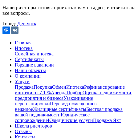
Наши риэлторы готовы приехать к вам на адрес, и ответить на
все вопросы.
Город:
Дегтярск
Главная
Ипотека
Семейная ипотека
Сертификаты
Горящие вакансии
Наши объекты
О компании
Услуги
Продажа
Покупка
Обмен
Ипотека
Рефинансирование
ипотеки от 7,1 %
Аренда
Подбор
Оценка недвижимости,
предприятия и бизнеса
Узаконивание
перепланировки
Перевод помещения в
нежилое
Жилищные сертификаты
Быстрая продажа
вашей недвижимости
Юридическое
сопровождение
Юридические услуги
Продажа Яхт
Школа риелторов
Отзывы
Контакты