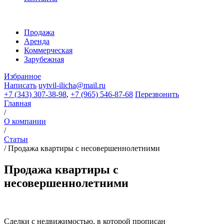
Продажа
Аренда
Коммерческая
Зарубежная
Избранное
Написать
uytvil-ilicha@mail.ru
+7 (343) 307-38-98
,
+7 (965) 546-87-68
Перезвонить
Главная
/
О компании
/
Статьи
/
Продажа квартиры с несовершеннолетними
Продажа квартиры с
несовершеннолетними
Сделки с недвижимостью, в которой прописан