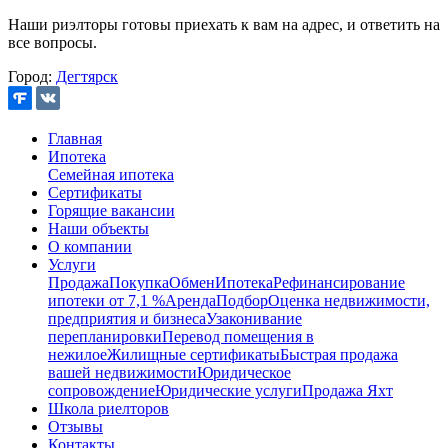
Наши риэлторы готовы приехать к вам на адрес, и ответить на
все вопросы.
Город:
Дегтярск
Главная
Ипотека
Семейная ипотека
Сертификаты
Горящие вакансии
Наши объекты
О компании
Услуги
Продажа
Покупка
Обмен
Ипотека
Рефинансирование
ипотеки от 7,1 %
Аренда
Подбор
Оценка недвижимости,
предприятия и бизнеса
Узаконивание
перепланировки
Перевод помещения в
нежилое
Жилищные сертификаты
Быстрая продажа
вашей недвижимости
Юридическое
сопровождение
Юридические услуги
Продажа Яхт
Школа риелторов
Отзывы
Контакты