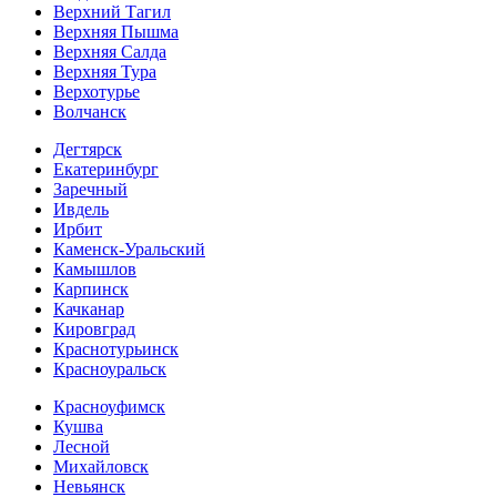
Верхний Тагил
Верхняя Пышма
Верхняя Салда
Верхняя Тура
Верхотурье
Волчанск
Дегтярск
Екатеринбург
Заречный
Ивдель
Ирбит
Каменск-Уральский
Камышлов
Карпинск
Качканар
Кировград
Краснотурьинск
Красноуральск
Красноуфимск
Кушва
Лесной
Михайловск
Невьянск