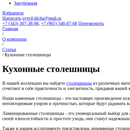
Зарубежная
Избранное
Написать
uytvil-ilicha@mail.ru
+7 (343) 307-38-98
,
+7 (965) 546-87-68
Перезвонить
Главная
/
О компании
/
Статьи
/
Кухонные столешницы
Кухонные столешницы
В нашей коллекции вы найдете
столешницы
из различных мате
сочетают в себе практичность и элегантность, придавая вашей
Наши каменные столешницы - это настоящее произведение иску
неповторимым узором и прочностью, которые будут радовать в
Ламинированные столешницы - это универсальный выбор для л
своей износостойкости и простоте ухода, они станут надежны
Также в нашем ассортименте представлены деревянные столеш