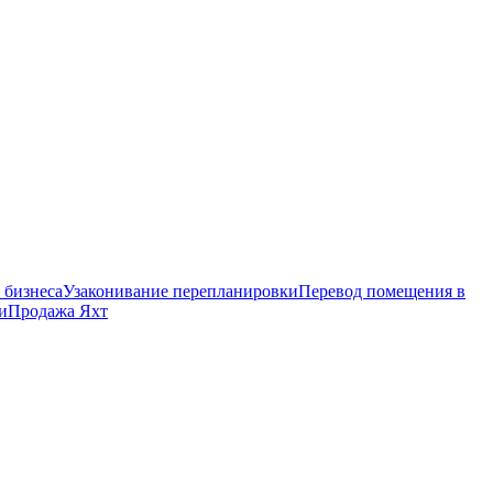
 бизнеса
Узаконивание перепланировки
Перевод помещения в
и
Продажа Яхт