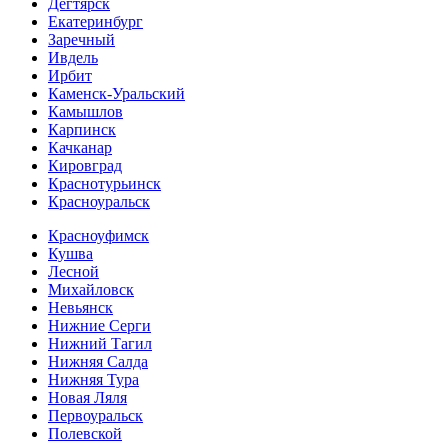
Дегтярск
Екатеринбург
Заречный
Ивдель
Ирбит
Каменск-Уральский
Камышлов
Карпинск
Качканар
Кировград
Краснотурьинск
Красноуральск
Красноуфимск
Кушва
Лесной
Михайловск
Невьянск
Нижние Серги
Нижний Тагил
Нижняя Салда
Нижняя Тура
Новая Ляля
Первоуральск
Полевской