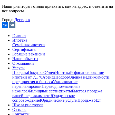
Наши риэлторы готовы приехать к вам на адрес, и ответить на
все вопросы.
Город:
Дегтярск
Главная
Ипотека
Семейная ипотека
Сертификаты
Горящие вакансии
Наши объекты
О компании
Услуги
Продажа
Покупка
Обмен
Ипотека
Рефинансирование
ипотеки от 7,1 %
Аренда
Подбор
Оценка недвижимости,
предприятия и бизнеса
Узаконивание
перепланировки
Перевод помещения в
нежилое
Жилищные сертификаты
Быстрая продажа
вашей недвижимости
Юридическое
сопровождение
Юридические услуги
Продажа Яхт
Школа риелторов
Отзывы
Контакты