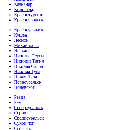
Качканар
Кировград
Краснотурьинск
Красноуральск
Красноуфимск
Кушва
Лесной
Михайловск
Невьянск
Нижние Серги
Нижний Тагил
Нижняя Салда
Нижняя Тура
Новая Ляля
Первоуральск
Полевской
Ревда
Реж
Североуральск
Серов
Среднеуральск
Сухой лог
Сысерть