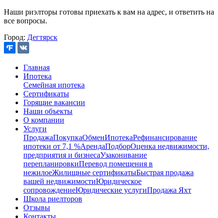
Наши риэлторы готовы приехать к вам на адрес, и ответить на
все вопросы.
Город:
Дегтярск
Главная
Ипотека
Семейная ипотека
Сертификаты
Горящие вакансии
Наши объекты
О компании
Услуги
Продажа
Покупка
Обмен
Ипотека
Рефинансирование
ипотеки от 7,1 %
Аренда
Подбор
Оценка недвижимости,
предприятия и бизнеса
Узаконивание
перепланировки
Перевод помещения в
нежилое
Жилищные сертификаты
Быстрая продажа
вашей недвижимости
Юридическое
сопровождение
Юридические услуги
Продажа Яхт
Школа риелторов
Отзывы
Контакты