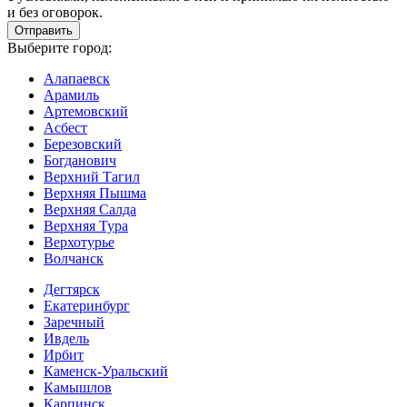
и без оговорок.
Выберите город:
Алапаевск
Арамиль
Артемовский
Асбест
Березовский
Богданович
Верхний Тагил
Верхняя Пышма
Верхняя Салда
Верхняя Тура
Верхотурье
Волчанск
Дегтярск
Екатеринбург
Заречный
Ивдель
Ирбит
Каменск-Уральский
Камышлов
Карпинск