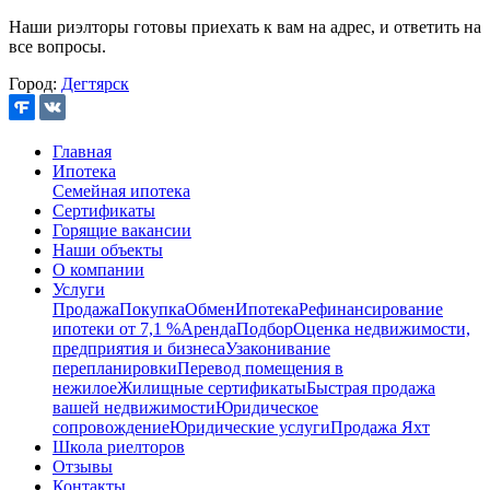
Наши риэлторы готовы приехать к вам на адрес, и ответить на
все вопросы.
Город:
Дегтярск
Главная
Ипотека
Семейная ипотека
Сертификаты
Горящие вакансии
Наши объекты
О компании
Услуги
Продажа
Покупка
Обмен
Ипотека
Рефинансирование
ипотеки от 7,1 %
Аренда
Подбор
Оценка недвижимости,
предприятия и бизнеса
Узаконивание
перепланировки
Перевод помещения в
нежилое
Жилищные сертификаты
Быстрая продажа
вашей недвижимости
Юридическое
сопровождение
Юридические услуги
Продажа Яхт
Школа риелторов
Отзывы
Контакты