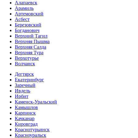
Алапаевск
Арамиль
Артемовский
Асбест
Березовский
Богданович
Верхний Тагил
Верхняя Пышма
Верхняя Салда
Верхняя Тура
Верхотурье
Волчанск
Дегтярск
Екатеринбург
Заречный
Ивдель
Ирбит
Каменск-Уральский
Камышлов
Карпинск
Качканар
Кировград
Краснотурьинск
Красноуральск