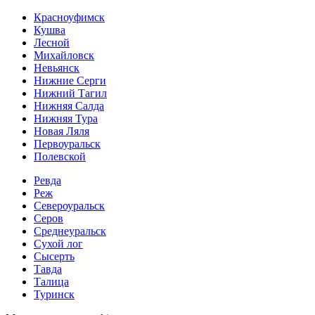
Красноуфимск
Кушва
Лесной
Михайловск
Невьянск
Нижние Серги
Нижний Тагил
Нижняя Салда
Нижняя Тура
Новая Ляля
Первоуральск
Полевской
Ревда
Реж
Североуральск
Серов
Среднеуральск
Сухой лог
Сысерть
Тавда
Талица
Туринск