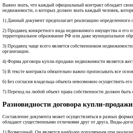
Важно знать, что каждый официальный контракт обладает сво
недвижимости, о которых должен знать каждый человек, котор
1) Данный документ предполагает реализацию определенного о
2) Продавец конкретного вида недвижимого имущества и его по
территориальное образование РФ или даже муниципальное обр
3) Продавец чаще всего является собственником недвижимости
организации.
4) Форма договора купли-продажи недвижимости является жест
5) В тексте контракта обязательно важно прописывать все осн
6) Без согласия владельца объекта невозможно осуществить ег
7) Переход на любой объект права собственности должен быт
Разновидности договора купли-продаж
Составление документа может осуществляться в разных формах,
обладают существенными отличиями друг от друга. Виды-дог
1) Возмездный. Он является наиболее популярным при реализа