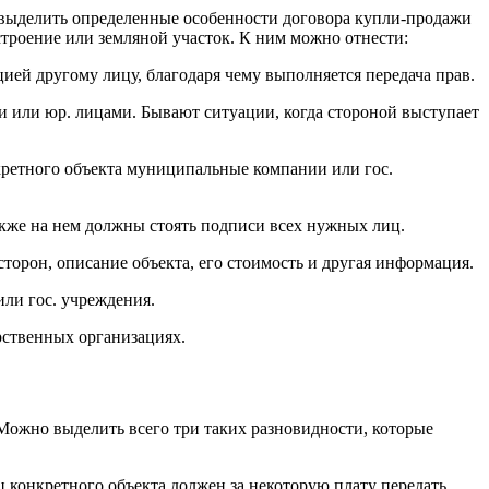
выделить определенные особенности договора купли-продажи
строение или земляной участок. К ним можно отнести:
ей другому лицу, благодаря чему выполняется передача прав.
ми или юр. лицами. Бывают ситуации, когда стороной выступает
кретного объекта муниципальные компании или гос.
акже на нем должны стоять подписи всех нужных лиц.
торон, описание объекта, его стоимость и другая информация.
или гос. учреждения.
рственных организациях.
 Можно выделить всего три таких разновидности, которые
 конкретного объекта должен за некоторую плату передать