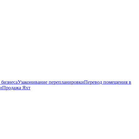
 бизнеса
Узаконивание перепланировки
Перевод помещения в
и
Продажа Яхт