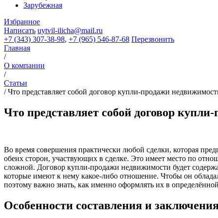
Зарубежная
Избранное
Написать
uytvil-ilicha@mail.ru
+7 (343) 307-38-98
,
+7 (965) 546-87-68
Перезвонить
Главная
/
О компании
/
Статьи
/
Что представляет собой договор купли-продажи недвижимост
Что представляет собой договор купли
Во время совершения практически любой сделки, которая предп
обеих сторон, участвующих в сделке. Это имеет место по отно
сложной. Договор купли-продажи недвижимости будет содержать 
которые имеют к нему какое-либо отношение. Чтобы он облада
поэтому важно знать, как именно оформлять их в определённо
Особенности составления и заключени