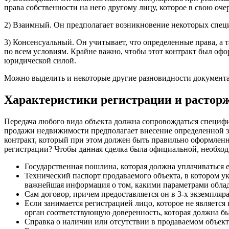
права собственности на него другому лицу, которое в свою оч
2) Взаимный. Он предполагает возникновение некоторых специ
3) Консенсуальный. Он учитывает, что определенные права, а 
по всем условиям. Крайне важно, чтобы этот контракт был офор
юридической силой.
Можно выделить и некоторые другие разновидности документа,
Характеристики регистрации и расторж
Передача любого вида объекта должна сопровождаться специфич
продажи недвижимости предполагает внесение определенной за
контракт, который при этом должен быть правильно оформлен
регистрации? Чтобы данная сделка была официальной, необход
Государственная пошлина, которая должна уплачиваться е
Технический паспорт продаваемого объекта, в котором у
важнейшая информация о том, какими параметрами облад
Сам договор, причем предоставляется он в 3-х экземпляр
Если занимается регистрацией лицо, которое не является
орган соответствующую доверенность, которая должна бы
Справка о наличии или отсутствии в продаваемом объект