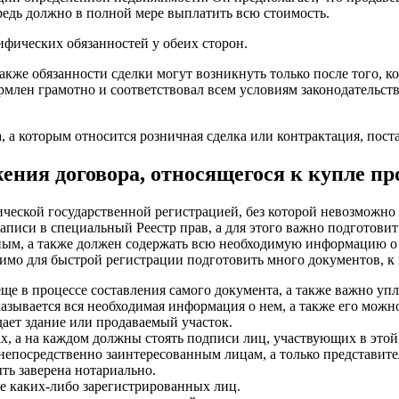
ередь должно в полной мере выплатить всю стоимость.
фических обязанностей у обеих сторон.
также обязанности сделки могут возникнуть только после того, 
млен грамотно и соответствовал всем условиям законодательства,
 а которым относится розничная сделка или контрактация, пост
ения договора, относящегося к купле п
еской государственной регистрацией, без которой невозможно б
писи в специальный Реестр прав, а для этого важно подготови
ным, а также должен содержать всю необходимую информацию о 
имо для быстрой регистрации подготовить много документов, к 
ще в процессе составления самого документа, а также важно уп
казывается вся необходимая информация о нем, а также его можн
ает здание или продаваемый участок.
ах, а на каждом должны стоять подписи лиц, участвующих в этой
 непосредственно заинтересованным лицам, а только представит
ть заверена нотариально.
е каких-либо зарегистрированных лиц.