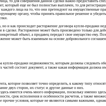
ица, то для совершения данной сделки важно предоставить специ
дит, который еще не был полностью выплачен, то для регистраци
 каждого лица на то, что они претендуют на имущественные пра
ирующему органу, чтобы принять правильное решение и убедитьс
елки.
ор, но и как происходит расторжение договора купли-продажи н
и в сделке. Расторжение может быть произведено только для де
конкретный объект, а продавец передаст свое имущество ему. По
ржение может быть взаимным на основе добровольного соглашен
а купли-продажи недвижимости, которым должны следовать обе
их частей состоит документ, а также какая информация должна и
нта, которое позволяет точно определить, к какому типу относ
ание двух сторон, их статус и другие данные о них.
 здесь имеется очень много информации, поскольку именно здес
анности, срок исполнения и особенности расчетов, а также множе
е прочие условия, которые не являются самыми важными, однак