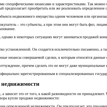
ими специфическими нюансами и характеристиками. Так можно 
ый предполагает приобретать или же реализовать определенное 
бъекта недвижимого имущества одним человеком или организаци
купатель – это субъекты, а при этом они могут быть физ. лица
азование.
, однако в некоторых ситуациях могут заниматься продажей кон
ко установленной. Он создается исключительно письменно, а т
овные нюансы совершаемой сделки, к которым относятся данные с
о отчуждение, причем сделать это не могут даже муниципальные 
ь официально зарегистрированным в специализированных госуда
и недвижимости
 а зависит это от того, к какой разновидности он принадлежит.
овора купли продажи недвижимости:
ции определенной недвижимости. Он предполагает, что продавец