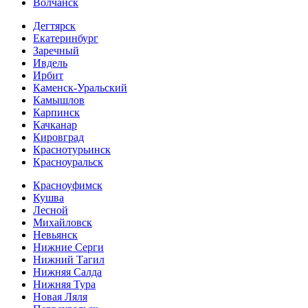
Волчанск
Дегтярск
Екатеринбург
Заречный
Ивдель
Ирбит
Каменск-Уральский
Камышлов
Карпинск
Качканар
Кировград
Краснотурьинск
Красноуральск
Красноуфимск
Кушва
Лесной
Михайловск
Невьянск
Нижние Серги
Нижний Тагил
Нижняя Салда
Нижняя Тура
Новая Ляля