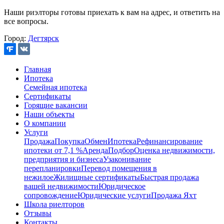
Наши риэлторы готовы приехать к вам на адрес, и ответить на
все вопросы.
Город:
Дегтярск
Главная
Ипотека
Семейная ипотека
Сертификаты
Горящие вакансии
Наши объекты
О компании
Услуги
Продажа
Покупка
Обмен
Ипотека
Рефинансирование
ипотеки от 7,1 %
Аренда
Подбор
Оценка недвижимости,
предприятия и бизнеса
Узаконивание
перепланировки
Перевод помещения в
нежилое
Жилищные сертификаты
Быстрая продажа
вашей недвижимости
Юридическое
сопровождение
Юридические услуги
Продажа Яхт
Школа риелторов
Отзывы
Контакты