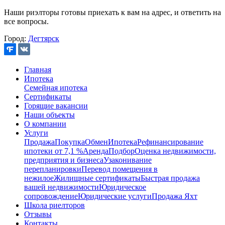
Наши риэлторы готовы приехать к вам на адрес, и ответить на
все вопросы.
Город:
Дегтярск
Главная
Ипотека
Семейная ипотека
Сертификаты
Горящие вакансии
Наши объекты
О компании
Услуги
Продажа
Покупка
Обмен
Ипотека
Рефинансирование
ипотеки от 7,1 %
Аренда
Подбор
Оценка недвижимости,
предприятия и бизнеса
Узаконивание
перепланировки
Перевод помещения в
нежилое
Жилищные сертификаты
Быстрая продажа
вашей недвижимости
Юридическое
сопровождение
Юридические услуги
Продажа Яхт
Школа риелторов
Отзывы
Контакты