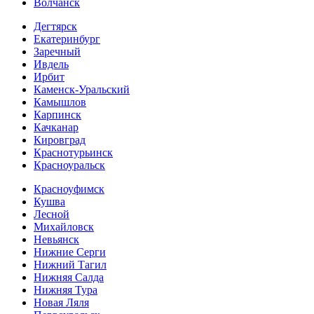
Волчанск
Дегтярск
Екатеринбург
Заречный
Ивдель
Ирбит
Каменск-Уральский
Камышлов
Карпинск
Качканар
Кировград
Краснотурьинск
Красноуральск
Красноуфимск
Кушва
Лесной
Михайловск
Невьянск
Нижние Серги
Нижний Тагил
Нижняя Салда
Нижняя Тура
Новая Ляля